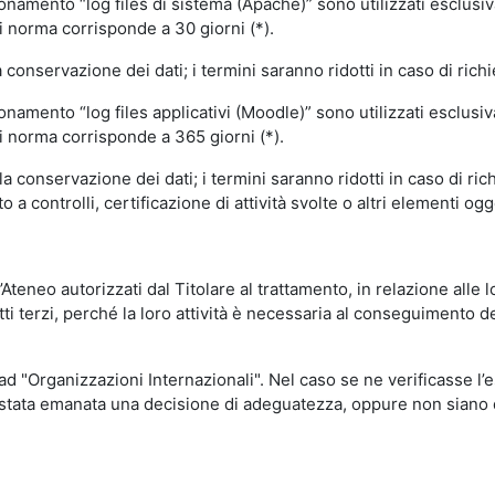
ionamento “log files di sistema (Apache)” sono utilizzati esclusiv
i norma corrisponde a 30 giorni (*).
onservazione dei dati; i termini saranno ridotti in caso di richi
onamento “log files applicativi (Moodle)” sono utilizzati esclusi
i norma corrisponde a 365 giorni (*).
 conservazione dei dati; i termini saranno ridotti in caso di ri
a controlli, certificazione di attività svolte o altri elementi ogg
ll’Ateneo autorizzati dal Titolare al trattamento, in relazione alle
i terzi, perché la loro attività è necessaria al conseguimento del
 ad "Organizzazioni Internazionali". Nel caso se ne verificasse l’
ia stata emanata una decisione di adeguatezza, oppure non siano d