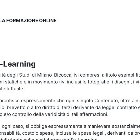
LLA FORMAZIONE ONLINE
e-Learning
à degli Studi di Milano-Bicocca, ivi compresi a titolo esemplificati
tatiche e in movimento (ivi inclusi le fotografie, i disegni, i vid
tellettuale.
garantisce espressamente che ogni singolo Contenuto, oltre a no
hio, brevetto o altro diritto di terzi derivante da legge, contratt
/o controllo della veridicità di tali affermazioni.
in ogni caso, si obbliga espressamente a manlevare sostanzialme
abilità, costo o spese, incluse le spese legali, derivanti da pr
ell’utente sulle piattaforme per l'e-Learning.