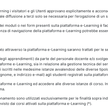
ning i visitatori e gli Utenti approvano esplicitamente e acconse
ale diffusione a terzi solo se necessaria per l’erogazione di un s
dei moduli o nei form presenti sulla piattaforma e-Learning è fac
erienza di navigazione della piattaforma e-Learning potrebbe es
to attraverso la piattaforma e-Learning saranno trattati per le se
ne degli apprendimenti) da parte del personale docente e/o svolge
forme e-Learning, sia in relazione alla gestione tecnica del servi
i iscritti nelle medesime istanze avvalendosi delle diverse tipolog
gnome, e indirizzo e-mail) agli studenti registrati sulla piattafor
attaforme e-Learning ed accedere alle diverse istanze di corso. In
rma.
nzionamento sono utilizzati esclusivamente per le finalità sopra i
visto dai corsi attivati sulla piattaforma e-Learning (*).