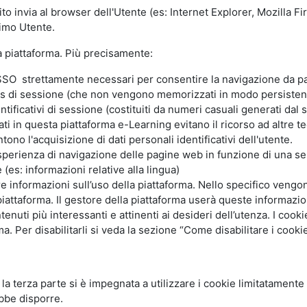
ito invia al browser dell'Utente (es: Internet Explorer, Mozilla 
simo Utente.
la piattaforma. Più precisamente:
SO strettamente necessari per consentire la navigazione da part
s di sessione (che non vengono memorizzati in modo persistent
ntificativi di sessione (costituiti da numeri casuali generati dal
zzati in questa piattaforma e-Learning evitano il ricorso ad altre
ono l'acquisizione di dati personali identificativi dell'utente.
'esperienza di navigazione delle pagine web in funzione di una seri
(es: informazioni relative alla lingua)
are informazioni sull’uso della piattaforma. Nello specifico vengo
piattaforma. Il gestore della piattaforma userà queste informazion
ntenuti più interessanti e attinenti ai desideri dell’utenza. I coo
 Per disabilitarli si veda la sezione “Come disabilitare i cookie
li la terza parte si è impegnata a utilizzare i cookie limitatamente
bbe disporre.