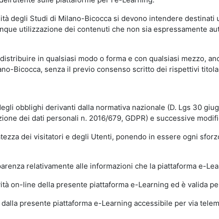
sità degli Studi di Milano-Bicocca si devono intendere destinati
que utilizzazione dei contenuti che non sia espressamente autoriz
istribuire in qualsiasi modo o forma e con qualsiasi mezzo, anch
o-Bicocca, senza il previo consenso scritto dei rispettivi titolari
egli obblighi derivanti dalla normativa nazionale (D. Lgs 30 giu
zione dei dati personali n. 2016/679, GDPR) e successive modif
tezza dei visitatori e degli Utenti, ponendo in essere ogni sforzo
sparenza relativamente alle informazioni che la piattaforma e-Le
ità on-line della presente piattaforma e-Learning ed è valida per 
i dalla presente piattaforma e-Learning accessibile per via telemat