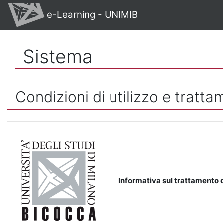
Vai al contenuto principale
e-Learning - UNIMIB
Sistema
Condizioni di utilizzo e tratta
Informativa sul trattamento d