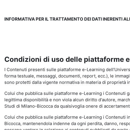
INFORMATIVA PER IL TRATTAMENTO DEI DATI INERENTI A
Condizioni di uso delle piattaforme 
I Contenuti presenti sulle piattaforme e-Learning dell’Universit
forma testuale, messaggi, documenti, report, ecc.), le immagini s
sono protetti dalla vigente normativa in materia di proprietà in
Colui che pubblica sulle piattaforme e-Learning i Contenuti 
legittima disponibilità e non viola alcun diritto d'autore, marc
Studi di Milano-Bicocca da qualsivoglia onere di accertamento e
Colui che pubblica sulle piattaforme e-Learning i Contenuti 
Bicocca, mantenendola indenne da ogni perdita, danno, respons
possano vantare in relazione ai contenuti pubblicati da parte d