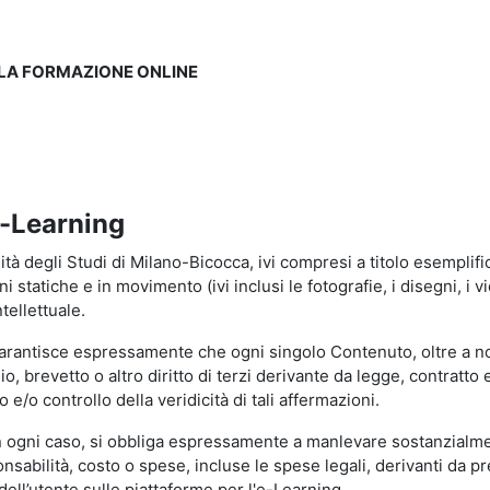
LLA FORMAZIONE ONLINE
e-Learning
à degli Studi di Milano-Bicocca, ivi compresi a titolo esemplificati
tatiche e in movimento (ivi inclusi le fotografie, i disegni, i vid
tellettuale.
garantisce espressamente che ogni singolo Contenuto, oltre a no
hio, brevetto o altro diritto di terzi derivante da legge, contratt
/o controllo della veridicità di tali affermazioni.
in ogni caso, si obbliga espressamente a manlevare sostanzialme
abilità, costo o spese, incluse le spese legali, derivanti da pr
ell’utente sulle piattaforme per l'e-Learning.