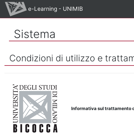
Vai al contenuto principale
e-Learning - UNIMIB
Sistema
Condizioni di utilizzo e tratta
Informativa sul trattamento d