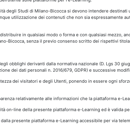
sità degli Studi di Milano-Bicocca si devono intendere destinati
que utilizzazione dei contenuti che non sia espressamente autoriz
istribuire in qualsiasi modo o forma e con qualsiasi mezzo, anch
o-Bicocca, senza il previo consenso scritto dei rispettivi titolari
egli obblighi derivanti dalla normativa nazionale (D. Lgs 30 giu
zione dei dati personali n. 2016/679, GDPR) e successive modif
tezza dei visitatori e degli Utenti, ponendo in essere ogni sforzo
sparenza relativamente alle informazioni che la piattaforma e-Le
ità on-line della presente piattaforma e-Learning ed è valida per 
i dalla presente piattaforma e-Learning accessibile per via telemat