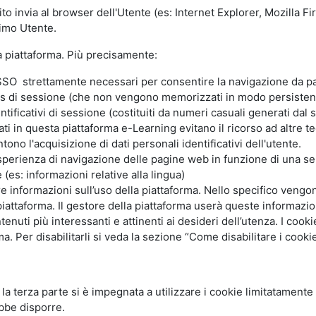
ito invia al browser dell'Utente (es: Internet Explorer, Mozilla 
simo Utente.
la piattaforma. Più precisamente:
SO strettamente necessari per consentire la navigazione da part
s di sessione (che non vengono memorizzati in modo persistent
ntificativi di sessione (costituiti da numeri casuali generati dal
zzati in questa piattaforma e-Learning evitano il ricorso ad altre
ono l'acquisizione di dati personali identificativi dell'utente.
'esperienza di navigazione delle pagine web in funzione di una seri
(es: informazioni relative alla lingua)
are informazioni sull’uso della piattaforma. Nello specifico vengo
piattaforma. Il gestore della piattaforma userà queste informazion
ntenuti più interessanti e attinenti ai desideri dell’utenza. I coo
 Per disabilitarli si veda la sezione “Come disabilitare i cookie
li la terza parte si è impegnata a utilizzare i cookie limitatamente
bbe disporre.