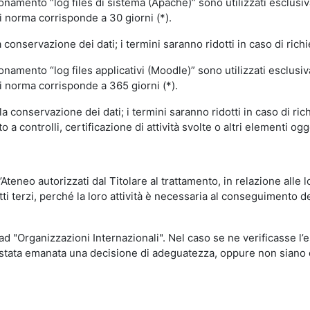
ionamento “log files di sistema (Apache)” sono utilizzati esclusiv
i norma corrisponde a 30 giorni (*).
onservazione dei dati; i termini saranno ridotti in caso di richi
onamento “log files applicativi (Moodle)” sono utilizzati esclusi
i norma corrisponde a 365 giorni (*).
 conservazione dei dati; i termini saranno ridotti in caso di ri
a controlli, certificazione di attività svolte o altri elementi ogg
ll’Ateneo autorizzati dal Titolare al trattamento, in relazione alle
i terzi, perché la loro attività è necessaria al conseguimento del
 ad "Organizzazioni Internazionali". Nel caso se ne verificasse l’
ia stata emanata una decisione di adeguatezza, oppure non siano d