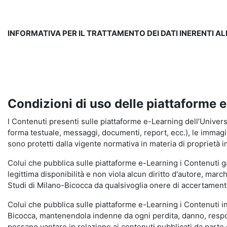
INFORMATIVA PER IL TRATTAMENTO DEI DATI INERENTI A
Condizioni di uso delle piattaforme 
I Contenuti presenti sulle piattaforme e-Learning dell’Universit
forma testuale, messaggi, documenti, report, ecc.), le immagini s
sono protetti dalla vigente normativa in materia di proprietà in
Colui che pubblica sulle piattaforme e-Learning i Contenuti 
legittima disponibilità e non viola alcun diritto d'autore, marc
Studi di Milano-Bicocca da qualsivoglia onere di accertamento e
Colui che pubblica sulle piattaforme e-Learning i Contenuti 
Bicocca, mantenendola indenne da ogni perdita, danno, respons
possano vantare in relazione ai contenuti pubblicati da parte d