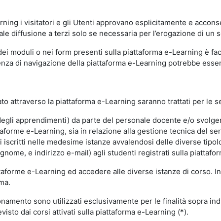
ning i visitatori e gli Utenti approvano esplicitamente e acconse
ale diffusione a terzi solo se necessaria per l’erogazione di un s
dei moduli o nei form presenti sulla piattaforma e-Learning è fac
erienza di navigazione della piattaforma e-Learning potrebbe es
to attraverso la piattaforma e-Learning saranno trattati per le se
ne degli apprendimenti) da parte del personale docente e/o svolge
forme e-Learning, sia in relazione alla gestione tecnica del servi
i iscritti nelle medesime istanze avvalendosi delle diverse tipolog
gnome, e indirizzo e-mail) agli studenti registrati sulla piattafor
attaforme e-Learning ed accedere alle diverse istanze di corso. In
rma.
nzionamento sono utilizzati esclusivamente per le finalità sopra i
visto dai corsi attivati sulla piattaforma e-Learning (*).