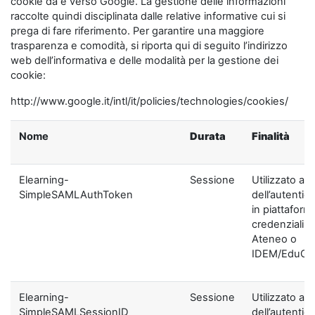
cookie da e verso Google. La gestione delle informazioni
raccolte quindi disciplinata dalle relative informative cui si
prega di fare riferimento. Per garantire una maggiore
trasparenza e comodità, si riporta qui di seguito l’indirizzo
web dell’informativa e delle modalità per la gestione dei
cookie:
http://www.google.it/intl/it/policies/technologies/cookies/
Nome
Durata
Finalità
Elearning-
Sessione
Utilizzato ai f
SimpleSAMLAuthToken
dell’autentic
in piattaform
credenziali di
Ateneo o
IDEM/EduGA
Elearning-
Sessione
Utilizzato ai f
SimpleSAMLSessionID
dell’autentic