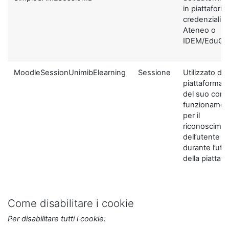
in piattaform
credenziali di
Ateneo o
IDEM/EduGA
MoodleSessionUnimibElearning
Sessione
Utilizzato dal
piattaforma ai
del suo corre
funzionamen
per il
riconoscime
dell’utente
durante l’util
della piattaf
Come disabilitare i cookie
Per disabilitare tutti i cookie: