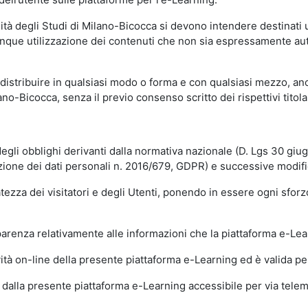
sità degli Studi di Milano-Bicocca si devono intendere destinati
que utilizzazione dei contenuti che non sia espressamente autoriz
istribuire in qualsiasi modo o forma e con qualsiasi mezzo, anch
o-Bicocca, senza il previo consenso scritto dei rispettivi titolari
egli obblighi derivanti dalla normativa nazionale (D. Lgs 30 giu
zione dei dati personali n. 2016/679, GDPR) e successive modif
tezza dei visitatori e degli Utenti, ponendo in essere ogni sforzo
sparenza relativamente alle informazioni che la piattaforma e-Le
ità on-line della presente piattaforma e-Learning ed è valida per 
i dalla presente piattaforma e-Learning accessibile per via telemat