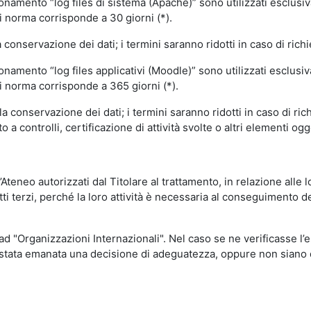
ionamento “log files di sistema (Apache)” sono utilizzati esclusiv
i norma corrisponde a 30 giorni (*).
onservazione dei dati; i termini saranno ridotti in caso di richi
onamento “log files applicativi (Moodle)” sono utilizzati esclusi
i norma corrisponde a 365 giorni (*).
 conservazione dei dati; i termini saranno ridotti in caso di ri
a controlli, certificazione di attività svolte o altri elementi ogg
ll’Ateneo autorizzati dal Titolare al trattamento, in relazione alle
i terzi, perché la loro attività è necessaria al conseguimento del
 ad "Organizzazioni Internazionali". Nel caso se ne verificasse l’
ia stata emanata una decisione di adeguatezza, oppure non siano d