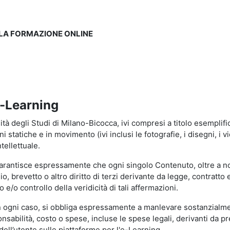
LLA FORMAZIONE ONLINE
e-Learning
à degli Studi di Milano-Bicocca, ivi compresi a titolo esemplificati
tatiche e in movimento (ivi inclusi le fotografie, i disegni, i vid
tellettuale.
garantisce espressamente che ogni singolo Contenuto, oltre a no
hio, brevetto o altro diritto di terzi derivante da legge, contratt
/o controllo della veridicità di tali affermazioni.
in ogni caso, si obbliga espressamente a manlevare sostanzialme
abilità, costo o spese, incluse le spese legali, derivanti da pr
ell’utente sulle piattaforme per l'e-Learning.