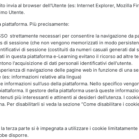
ito invia al browser dell'Utente (es: Internet Explorer, Mozilla 
simo Utente.
la piattaforma. Più precisamente:
SO strettamente necessari per consentire la navigazione da part
s di sessione (che non vengono memorizzati in modo persistent
ntificativi di sessione (costituiti da numeri casuali generati dal
zzati in questa piattaforma e-Learning evitano il ricorso ad altre
ono l'acquisizione di dati personali identificativi dell'utente.
'esperienza di navigazione delle pagine web in funzione di una seri
(es: informazioni relative alla lingua)
are informazioni sull’uso della piattaforma. Nello specifico vengo
piattaforma. Il gestore della piattaforma userà queste informazion
ntenuti più interessanti e attinenti ai desideri dell’utenza. I coo
 Per disabilitarli si veda la sezione “Come disabilitare i cookie
li la terza parte si è impegnata a utilizzare i cookie limitatamente
bbe disporre.