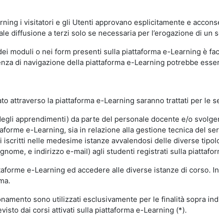
ning i visitatori e gli Utenti approvano esplicitamente e acconse
ale diffusione a terzi solo se necessaria per l’erogazione di un s
dei moduli o nei form presenti sulla piattaforma e-Learning è fac
erienza di navigazione della piattaforma e-Learning potrebbe es
to attraverso la piattaforma e-Learning saranno trattati per le se
ne degli apprendimenti) da parte del personale docente e/o svolge
forme e-Learning, sia in relazione alla gestione tecnica del servi
i iscritti nelle medesime istanze avvalendosi delle diverse tipolog
gnome, e indirizzo e-mail) agli studenti registrati sulla piattafor
attaforme e-Learning ed accedere alle diverse istanze di corso. In
rma.
nzionamento sono utilizzati esclusivamente per le finalità sopra i
visto dai corsi attivati sulla piattaforma e-Learning (*).