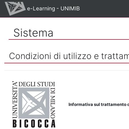
Vai al contenuto principale
e-Learning - UNIMIB
Sistema
Condizioni di utilizzo e tratta
Informativa sul trattamento d