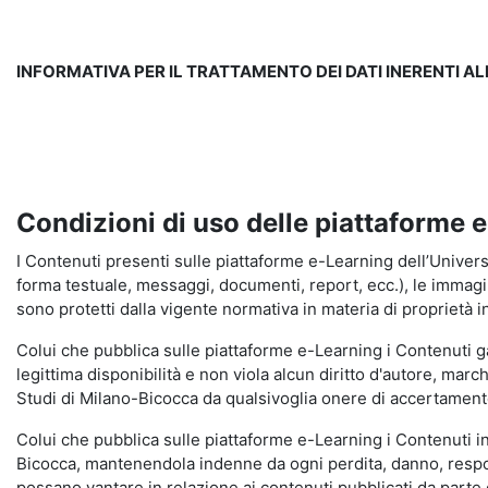
INFORMATIVA PER IL TRATTAMENTO DEI DATI INERENTI A
Condizioni di uso delle piattaforme 
I Contenuti presenti sulle piattaforme e-Learning dell’Universit
forma testuale, messaggi, documenti, report, ecc.), le immagini s
sono protetti dalla vigente normativa in materia di proprietà in
Colui che pubblica sulle piattaforme e-Learning i Contenuti 
legittima disponibilità e non viola alcun diritto d'autore, marc
Studi di Milano-Bicocca da qualsivoglia onere di accertamento e
Colui che pubblica sulle piattaforme e-Learning i Contenuti 
Bicocca, mantenendola indenne da ogni perdita, danno, respons
possano vantare in relazione ai contenuti pubblicati da parte d