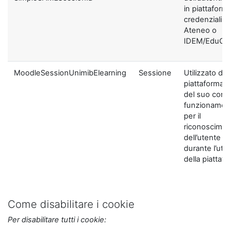
in piattaform
credenziali di
Ateneo o
IDEM/EduGA
MoodleSessionUnimibElearning
Sessione
Utilizzato dal
piattaforma ai
del suo corre
funzionamen
per il
riconoscime
dell’utente
durante l’util
della piattaf
Come disabilitare i cookie
Per disabilitare tutti i cookie: