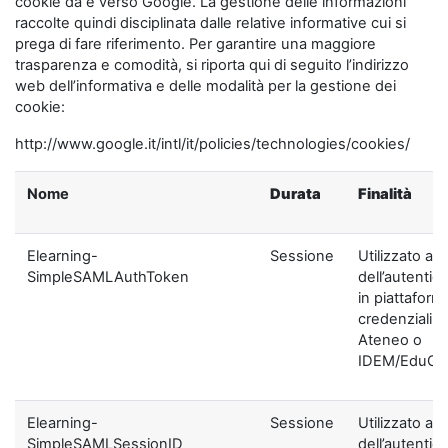
cookie da e verso Google. La gestione delle informazioni
raccolte quindi disciplinata dalle relative informative cui si
prega di fare riferimento. Per garantire una maggiore
trasparenza e comodità, si riporta qui di seguito l’indirizzo
web dell’informativa e delle modalità per la gestione dei
cookie:
http://www.google.it/intl/it/policies/technologies/cookies/
Nome
Durata
Finalità
Elearning-
Sessione
Utilizzato ai f
SimpleSAMLAuthToken
dell’autentic
in piattaform
credenziali di
Ateneo o
IDEM/EduGA
Elearning-
Sessione
Utilizzato ai f
SimpleSAMLSessionID
dell’autentic