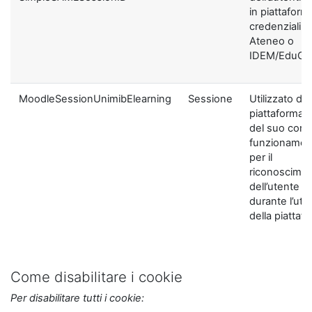
in piattaform
credenziali di
Ateneo o
IDEM/EduGA
MoodleSessionUnimibElearning
Sessione
Utilizzato dal
piattaforma ai
del suo corre
funzionamen
per il
riconoscime
dell’utente
durante l’util
della piattaf
Come disabilitare i cookie
Per disabilitare tutti i cookie: