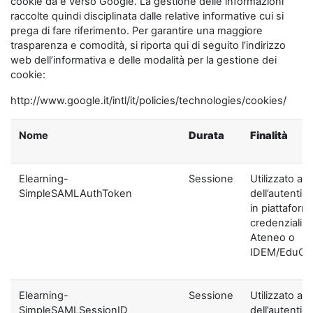
cookie da e verso Google. La gestione delle informazioni
raccolte quindi disciplinata dalle relative informative cui si
prega di fare riferimento. Per garantire una maggiore
trasparenza e comodità, si riporta qui di seguito l’indirizzo
web dell’informativa e delle modalità per la gestione dei
cookie:
http://www.google.it/intl/it/policies/technologies/cookies/
Nome
Durata
Finalità
Elearning-
Sessione
Utilizzato ai f
SimpleSAMLAuthToken
dell’autentic
in piattaform
credenziali di
Ateneo o
IDEM/EduGA
Elearning-
Sessione
Utilizzato ai f
SimpleSAMLSessionID
dell’autentic