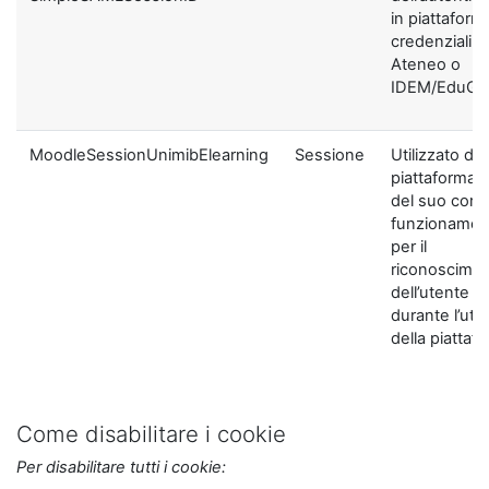
in piattaform
credenziali di
Ateneo o
IDEM/EduGA
MoodleSessionUnimibElearning
Sessione
Utilizzato dal
piattaforma ai
del suo corre
funzionamen
per il
riconoscime
dell’utente
durante l’util
della piattaf
Come disabilitare i cookie
Per disabilitare tutti i cookie: