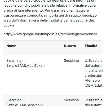
cookie da e verso Google. La gestione delle informazioni
raccolte quindi disciplinata dalle relative informative cui si
prega di fare riferimento. Per garantire una maggiore
trasparenza e comodità, si riporta qui di seguito l’indirizzo
web dell’informativa e delle modalità per la gestione dei
cookie:
http://www.google.it/intl/it/policies/technologies/cookies/
Nome
Durata
Finalità
Elearning-
Sessione
Utilizzato ai f
SimpleSAMLAuthToken
dell’autentic
in piattaform
credenziali di
Ateneo o
IDEM/EduGA
Elearning-
Sessione
Utilizzato ai f
SimpleSAMLSessionID
dell’autentic