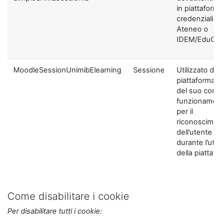
in piattaform
credenziali di
Ateneo o
IDEM/EduGA
MoodleSessionUnimibElearning
Sessione
Utilizzato dal
piattaforma ai
del suo corre
funzionamen
per il
riconoscime
dell’utente
durante l’util
della piattaf
Come disabilitare i cookie
Per disabilitare tutti i cookie: