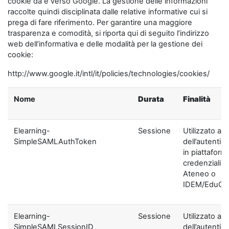
cookie da e verso Google. La gestione delle informazioni
raccolte quindi disciplinata dalle relative informative cui si
prega di fare riferimento. Per garantire una maggiore
trasparenza e comodità, si riporta qui di seguito l’indirizzo
web dell’informativa e delle modalità per la gestione dei
cookie:
http://www.google.it/intl/it/policies/technologies/cookies/
Nome
Durata
Finalità
Elearning-
Sessione
Utilizzato ai f
SimpleSAMLAuthToken
dell’autentic
in piattaform
credenziali di
Ateneo o
IDEM/EduGA
Elearning-
Sessione
Utilizzato ai f
SimpleSAMLSessionID
dell’autentic