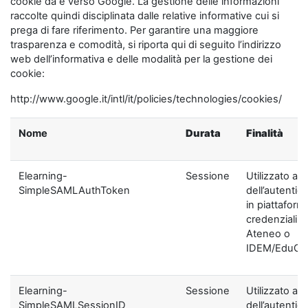
cookie da e verso Google. La gestione delle informazioni
raccolte quindi disciplinata dalle relative informative cui si
prega di fare riferimento. Per garantire una maggiore
trasparenza e comodità, si riporta qui di seguito l’indirizzo
web dell’informativa e delle modalità per la gestione dei
cookie:
http://www.google.it/intl/it/policies/technologies/cookies/
Nome
Durata
Finalità
Elearning-
Sessione
Utilizzato ai f
SimpleSAMLAuthToken
dell’autentic
in piattaform
credenziali di
Ateneo o
IDEM/EduGA
Elearning-
Sessione
Utilizzato ai f
SimpleSAMLSessionID
dell’autentic