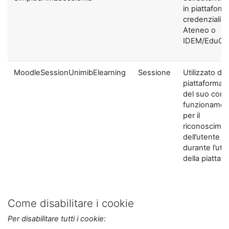
in piattaform
credenziali di
Ateneo o
IDEM/EduGA
MoodleSessionUnimibElearning
Sessione
Utilizzato dal
piattaforma ai
del suo corre
funzionamen
per il
riconoscime
dell’utente
durante l’util
della piattaf
Come disabilitare i cookie
Per disabilitare tutti i cookie: