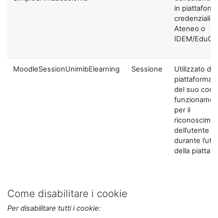
in piattaform
credenziali di
Ateneo o
IDEM/EduGA
MoodleSessionUnimibElearning
Sessione
Utilizzato dal
piattaforma ai
del suo corre
funzionamen
per il
riconoscime
dell’utente
durante l’util
della piattaf
Come disabilitare i cookie
Per disabilitare tutti i cookie: