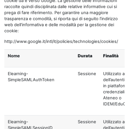
cookie da e verso Google. La gestione delle informazioni
raccolte quindi disciplinata dalle relative informative cui si
prega di fare riferimento. Per garantire una maggiore
trasparenza e comodità, si riporta qui di seguito l’indirizzo
web dell’informativa e delle modalità per la gestione dei
cookie:
http://www.google.it/intl/it/policies/technologies/cookies/
Nome
Durata
Finalità
Elearning-
Sessione
Utilizzato ai f
SimpleSAMLAuthToken
dell’autentic
in piattaform
credenziali di
Ateneo o
IDEM/EduGA
Elearning-
Sessione
Utilizzato ai f
SimpleSAMLSessionID
dell’autentic