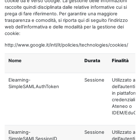
cookie da e verso Google. La gestione delle informazioni
raccolte quindi disciplinata dalle relative informative cui si
prega di fare riferimento. Per garantire una maggiore
trasparenza e comodità, si riporta qui di seguito l’indirizzo
web dell’informativa e delle modalità per la gestione dei
cookie:
http://www.google.it/intl/it/policies/technologies/cookies/
Nome
Durata
Finalità
Elearning-
Sessione
Utilizzato ai f
SimpleSAMLAuthToken
dell’autentic
in piattaform
credenziali di
Ateneo o
IDEM/EduGA
Elearning-
Sessione
Utilizzato ai f
SimpleSAMLSessionID
dell’autentic