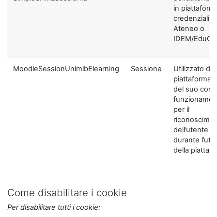
in piattaform
credenziali di
Ateneo o
IDEM/EduGA
MoodleSessionUnimibElearning
Sessione
Utilizzato dal
piattaforma ai
del suo corre
funzionamen
per il
riconoscime
dell’utente
durante l’util
della piattaf
Come disabilitare i cookie
Per disabilitare tutti i cookie: