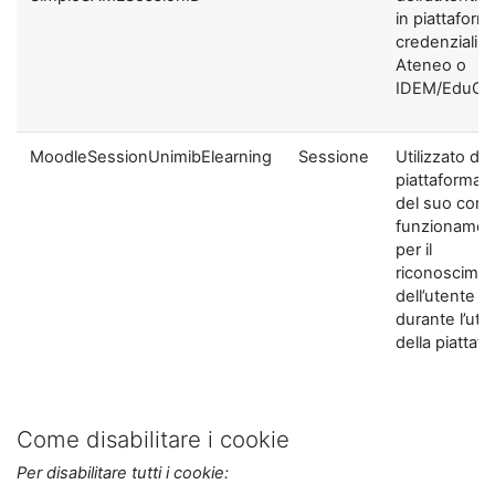
in piattaform
credenziali di
Ateneo o
IDEM/EduGA
MoodleSessionUnimibElearning
Sessione
Utilizzato dal
piattaforma ai
del suo corre
funzionamen
per il
riconoscime
dell’utente
durante l’util
della piattaf
Come disabilitare i cookie
Per disabilitare tutti i cookie: