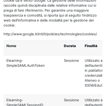
cookie da e verso Google. La gestione delle informazioni
raccolte quindi disciplinata dalle relative informative cui si
prega di fare riferimento. Per garantire una maggiore
trasparenza e comodità, si riporta qui di seguito l’indirizzo
web dell’informativa e delle modalità per la gestione dei
cookie:
http://www.google.it/intl/it/policies/technologies/cookies/
Nome
Durata
Finalità
Elearning-
Sessione
Utilizzato ai f
SimpleSAMLAuthToken
dell’autentic
in piattaform
credenziali di
Ateneo o
IDEM/EduGA
Elearning-
Sessione
Utilizzato ai f
SimpleSAMLSessionID
dell’autentic