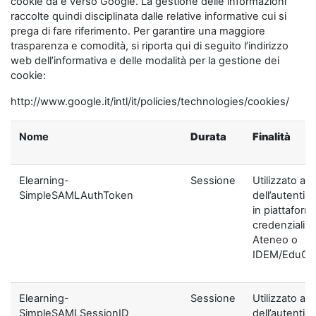
cookie da e verso Google. La gestione delle informazioni
raccolte quindi disciplinata dalle relative informative cui si
prega di fare riferimento. Per garantire una maggiore
trasparenza e comodità, si riporta qui di seguito l’indirizzo
web dell’informativa e delle modalità per la gestione dei
cookie:
http://www.google.it/intl/it/policies/technologies/cookies/
Nome
Durata
Finalità
Elearning-
Sessione
Utilizzato ai f
SimpleSAMLAuthToken
dell’autentic
in piattaform
credenziali di
Ateneo o
IDEM/EduGA
Elearning-
Sessione
Utilizzato ai f
SimpleSAMLSessionID
dell’autentic