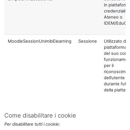
in piattaform
credenziali di
Ateneo o
IDEM/EduGA
MoodleSessionUnimibElearning
Sessione
Utilizzato dal
piattaforma ai
del suo corre
funzionamen
per il
riconoscime
dell’utente
durante l’util
della piattaf
Come disabilitare i cookie
Per disabilitare tutti i cookie: