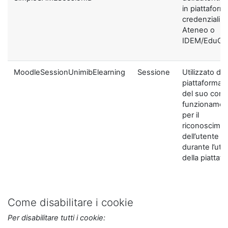
in piattaform
credenziali di
Ateneo o
IDEM/EduGA
MoodleSessionUnimibElearning
Sessione
Utilizzato dal
piattaforma ai
del suo corre
funzionamen
per il
riconoscime
dell’utente
durante l’util
della piattaf
Come disabilitare i cookie
Per disabilitare tutti i cookie: