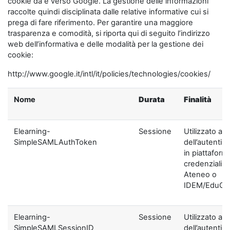
cookie da e verso Google. La gestione delle informazioni
raccolte quindi disciplinata dalle relative informative cui si
prega di fare riferimento. Per garantire una maggiore
trasparenza e comodità, si riporta qui di seguito l’indirizzo
web dell’informativa e delle modalità per la gestione dei
cookie:
http://www.google.it/intl/it/policies/technologies/cookies/
Nome
Durata
Finalità
Elearning-
Sessione
Utilizzato ai f
SimpleSAMLAuthToken
dell’autentic
in piattaform
credenziali di
Ateneo o
IDEM/EduGA
Elearning-
Sessione
Utilizzato ai f
SimpleSAMLSessionID
dell’autentic