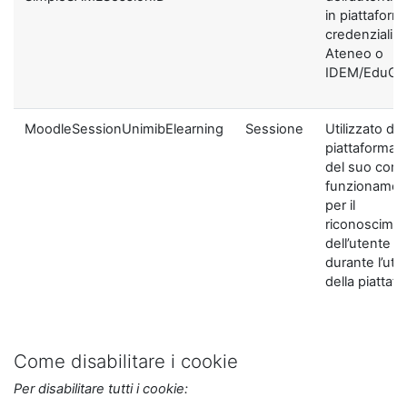
in piattaform
credenziali di
Ateneo o
IDEM/EduGA
MoodleSessionUnimibElearning
Sessione
Utilizzato dal
piattaforma ai
del suo corre
funzionamen
per il
riconoscime
dell’utente
durante l’util
della piattaf
Come disabilitare i cookie
Per disabilitare tutti i cookie: