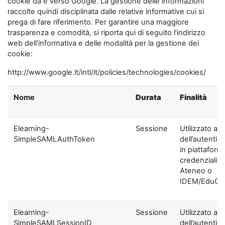
cookie da e verso Google. La gestione delle informazioni
raccolte quindi disciplinata dalle relative informative cui si
prega di fare riferimento. Per garantire una maggiore
trasparenza e comodità, si riporta qui di seguito l’indirizzo
web dell’informativa e delle modalità per la gestione dei
cookie:
http://www.google.it/intl/it/policies/technologies/cookies/
Nome
Durata
Finalità
Elearning-
Sessione
Utilizzato ai f
SimpleSAMLAuthToken
dell’autentic
in piattaform
credenziali di
Ateneo o
IDEM/EduGA
Elearning-
Sessione
Utilizzato ai f
SimpleSAMLSessionID
dell’autentic