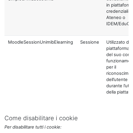
in piattaform
credenziali di
Ateneo o
IDEM/EduGA
MoodleSessionUnimibElearning
Sessione
Utilizzato dal
piattaforma ai
del suo corre
funzionamen
per il
riconoscime
dell’utente
durante l’util
della piattaf
Come disabilitare i cookie
Per disabilitare tutti i cookie: