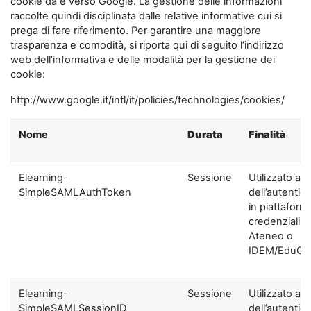
cookie da e verso Google. La gestione delle informazioni
raccolte quindi disciplinata dalle relative informative cui si
prega di fare riferimento. Per garantire una maggiore
trasparenza e comodità, si riporta qui di seguito l’indirizzo
web dell’informativa e delle modalità per la gestione dei
cookie:
http://www.google.it/intl/it/policies/technologies/cookies/
Nome
Durata
Finalità
Elearning-
Sessione
Utilizzato ai f
SimpleSAMLAuthToken
dell’autentic
in piattaform
credenziali di
Ateneo o
IDEM/EduGA
Elearning-
Sessione
Utilizzato ai f
SimpleSAMLSessionID
dell’autentic