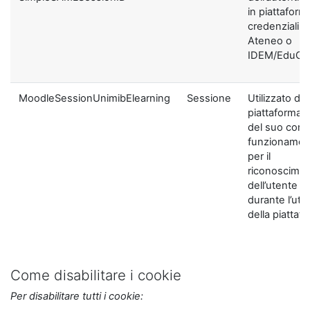
in piattaform
credenziali di
Ateneo o
IDEM/EduGA
MoodleSessionUnimibElearning
Sessione
Utilizzato dal
piattaforma ai
del suo corre
funzionamen
per il
riconoscime
dell’utente
durante l’util
della piattaf
Come disabilitare i cookie
Per disabilitare tutti i cookie: