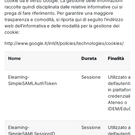
cookie da e verso Google. La gestione delle informazioni
raccolte quindi disciplinata dalle relative informative cui si
prega di fare riferimento. Per garantire una maggiore
trasparenza e comodità, si riporta qui di seguito l’indirizzo
web dell’informativa e delle modalità per la gestione dei
cookie:
http://www.google.it/intl/it/policies/technologies/cookies/
Nome
Durata
Finalità
Elearning-
Sessione
Utilizzato ai f
SimpleSAMLAuthToken
dell’autentic
in piattaform
credenziali di
Ateneo o
IDEM/EduGA
Elearning-
Sessione
Utilizzato ai f
SimpleSAMLSessionID
dell’autentic