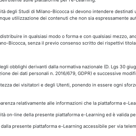
sità degli Studi di Milano-Bicocca si devono intendere destinati
que utilizzazione dei contenuti che non sia espressamente autoriz
istribuire in qualsiasi modo o forma e con qualsiasi mezzo, anch
o-Bicocca, senza il previo consenso scritto dei rispettivi titolari
egli obblighi derivanti dalla normativa nazionale (D. Lgs 30 giu
zione dei dati personali n. 2016/679, GDPR) e successive modif
tezza dei visitatori e degli Utenti, ponendo in essere ogni sforzo
sparenza relativamente alle informazioni che la piattaforma e-Le
ità on-line della presente piattaforma e-Learning ed è valida per 
i dalla presente piattaforma e-Learning accessibile per via telemat