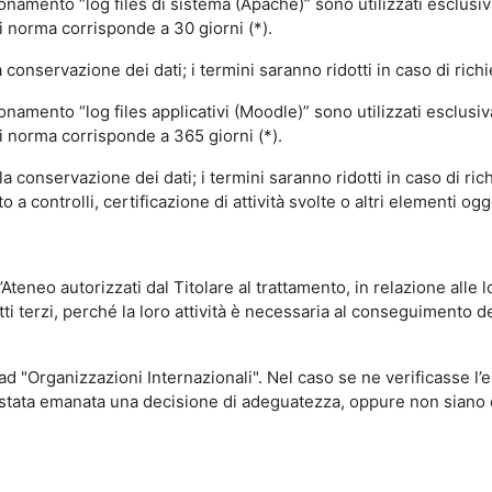
ionamento “log files di sistema (Apache)” sono utilizzati esclusiv
i norma corrisponde a 30 giorni (*).
onservazione dei dati; i termini saranno ridotti in caso di richi
onamento “log files applicativi (Moodle)” sono utilizzati esclusi
i norma corrisponde a 365 giorni (*).
 conservazione dei dati; i termini saranno ridotti in caso di ri
a controlli, certificazione di attività svolte o altri elementi ogg
ll’Ateneo autorizzati dal Titolare al trattamento, in relazione alle
i terzi, perché la loro attività è necessaria al conseguimento del
 ad "Organizzazioni Internazionali". Nel caso se ne verificasse l’
ia stata emanata una decisione di adeguatezza, oppure non siano d