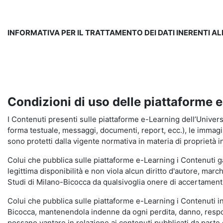
INFORMATIVA PER IL TRATTAMENTO DEI DATI INERENTI A
Condizioni di uso delle piattaforme 
I Contenuti presenti sulle piattaforme e-Learning dell’Universit
forma testuale, messaggi, documenti, report, ecc.), le immagini s
sono protetti dalla vigente normativa in materia di proprietà in
Colui che pubblica sulle piattaforme e-Learning i Contenuti 
legittima disponibilità e non viola alcun diritto d'autore, marc
Studi di Milano-Bicocca da qualsivoglia onere di accertamento e
Colui che pubblica sulle piattaforme e-Learning i Contenuti 
Bicocca, mantenendola indenne da ogni perdita, danno, respons
possano vantare in relazione ai contenuti pubblicati da parte d