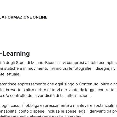
LLA FORMAZIONE ONLINE
e-Learning
à degli Studi di Milano-Bicocca, ivi compresi a titolo esemplificati
tatiche e in movimento (ivi inclusi le fotografie, i disegni, i vid
tellettuale.
garantisce espressamente che ogni singolo Contenuto, oltre a no
hio, brevetto o altro diritto di terzi derivante da legge, contratt
/o controllo della veridicità di tali affermazioni.
in ogni caso, si obbliga espressamente a manlevare sostanzialme
abilità, costo o spese, incluse le spese legali, derivanti da pr
ell’utente sulle piattaforme per l'e-Learning.