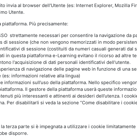
ito invia al browser dell'Utente (es: Internet Explorer, Mozilla 
simo Utente.
la piattaforma. Più precisamente:
SO strettamente necessari per consentire la navigazione da part
s di sessione (che non vengono memorizzati in modo persistent
ntificativi di sessione (costituiti da numeri casuali generati dal
zzati in questa piattaforma e-Learning evitano il ricorso ad altre
ono l'acquisizione di dati personali identificativi dell'utente.
'esperienza di navigazione delle pagine web in funzione di una seri
(es: informazioni relative alla lingua)
are informazioni sull’uso della piattaforma. Nello specifico vengo
piattaforma. Il gestore della piattaforma userà queste informazion
ntenuti più interessanti e attinenti ai desideri dell’utenza. I coo
 Per disabilitarli si veda la sezione “Come disabilitare i cookie
li la terza parte si è impegnata a utilizzare i cookie limitatamente
bbe disporre.