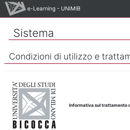
Vai al contenuto principale
e-Learning - UNIMIB
Sistema
Condizioni di utilizzo e tratta
Informativa sul trattamento d