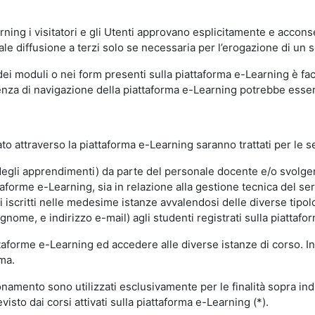
ning i visitatori e gli Utenti approvano esplicitamente e acconse
ale diffusione a terzi solo se necessaria per l’erogazione di un s
dei moduli o nei form presenti sulla piattaforma e-Learning è fac
erienza di navigazione della piattaforma e-Learning potrebbe es
to attraverso la piattaforma e-Learning saranno trattati per le se
ne degli apprendimenti) da parte del personale docente e/o svolge
forme e-Learning, sia in relazione alla gestione tecnica del servi
i iscritti nelle medesime istanze avvalendosi delle diverse tipolog
gnome, e indirizzo e-mail) agli studenti registrati sulla piattafor
attaforme e-Learning ed accedere alle diverse istanze di corso. In
rma.
nzionamento sono utilizzati esclusivamente per le finalità sopra i
visto dai corsi attivati sulla piattaforma e-Learning (*).