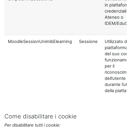
in piattaform
credenziali di
Ateneo o
IDEM/EduGA
MoodleSessionUnimibElearning
Sessione
Utilizzato dal
piattaforma ai
del suo corre
funzionamen
per il
riconoscime
dell’utente
durante l’util
della piattaf
Come disabilitare i cookie
Per disabilitare tutti i cookie: