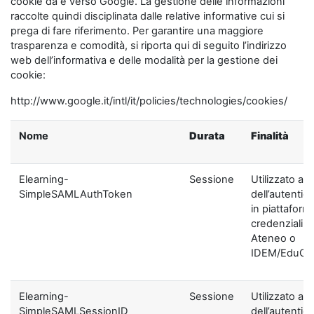
cookie da e verso Google. La gestione delle informazioni
raccolte quindi disciplinata dalle relative informative cui si
prega di fare riferimento. Per garantire una maggiore
trasparenza e comodità, si riporta qui di seguito l’indirizzo
web dell’informativa e delle modalità per la gestione dei
cookie:
http://www.google.it/intl/it/policies/technologies/cookies/
Nome
Durata
Finalità
Elearning-
Sessione
Utilizzato ai f
SimpleSAMLAuthToken
dell’autentic
in piattaform
credenziali di
Ateneo o
IDEM/EduGA
Elearning-
Sessione
Utilizzato ai f
SimpleSAMLSessionID
dell’autentic