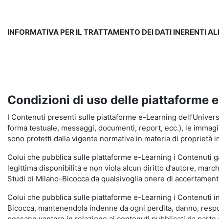
INFORMATIVA PER IL TRATTAMENTO DEI DATI INERENTI A
Condizioni di uso delle piattaforme 
I Contenuti presenti sulle piattaforme e-Learning dell’Universit
forma testuale, messaggi, documenti, report, ecc.), le immagini s
sono protetti dalla vigente normativa in materia di proprietà in
Colui che pubblica sulle piattaforme e-Learning i Contenuti 
legittima disponibilità e non viola alcun diritto d'autore, marc
Studi di Milano-Bicocca da qualsivoglia onere di accertamento e
Colui che pubblica sulle piattaforme e-Learning i Contenuti 
Bicocca, mantenendola indenne da ogni perdita, danno, respons
possano vantare in relazione ai contenuti pubblicati da parte d