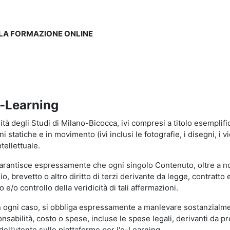
LLA FORMAZIONE ONLINE
e-Learning
à degli Studi di Milano-Bicocca, ivi compresi a titolo esemplificati
tatiche e in movimento (ivi inclusi le fotografie, i disegni, i vid
tellettuale.
garantisce espressamente che ogni singolo Contenuto, oltre a no
hio, brevetto o altro diritto di terzi derivante da legge, contratt
/o controllo della veridicità di tali affermazioni.
in ogni caso, si obbliga espressamente a manlevare sostanzialme
abilità, costo o spese, incluse le spese legali, derivanti da pr
ell’utente sulle piattaforme per l'e-Learning.