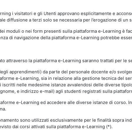
ning i visitatori e gli Utenti approvano esplicitamente e acconse
ale diffusione a terzi solo se necessaria per l’erogazione di un s
dei moduli o nei form presenti sulla piattaforma e-Learning è fac
erienza di navigazione della piattaforma e-Learning potrebbe es
to attraverso la piattaforma e-Learning saranno trattati per le se
ne degli apprendimenti) da parte del personale docente e/o svolge
forme e-Learning, sia in relazione alla gestione tecnica del servi
i iscritti nelle medesime istanze avvalendosi delle diverse tipolog
gnome, e indirizzo e-mail) agli studenti registrati sulla piattafor
attaforme e-Learning ed accedere alle diverse istanze di corso. In
rma.
nzionamento sono utilizzati esclusivamente per le finalità sopra i
visto dai corsi attivati sulla piattaforma e-Learning (*).