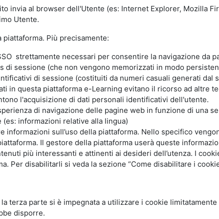
ito invia al browser dell'Utente (es: Internet Explorer, Mozilla 
simo Utente.
la piattaforma. Più precisamente:
SO strettamente necessari per consentire la navigazione da part
s di sessione (che non vengono memorizzati in modo persistent
ntificativi di sessione (costituiti da numeri casuali generati dal
zzati in questa piattaforma e-Learning evitano il ricorso ad altre
ono l'acquisizione di dati personali identificativi dell'utente.
'esperienza di navigazione delle pagine web in funzione di una seri
(es: informazioni relative alla lingua)
are informazioni sull’uso della piattaforma. Nello specifico vengo
piattaforma. Il gestore della piattaforma userà queste informazion
ntenuti più interessanti e attinenti ai desideri dell’utenza. I coo
 Per disabilitarli si veda la sezione “Come disabilitare i cookie
li la terza parte si è impegnata a utilizzare i cookie limitatamente
bbe disporre.