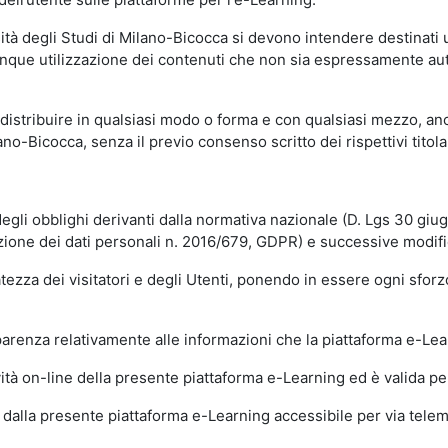
sità degli Studi di Milano-Bicocca si devono intendere destinati
que utilizzazione dei contenuti che non sia espressamente autoriz
istribuire in qualsiasi modo o forma e con qualsiasi mezzo, anch
o-Bicocca, senza il previo consenso scritto dei rispettivi titolari
egli obblighi derivanti dalla normativa nazionale (D. Lgs 30 giu
zione dei dati personali n. 2016/679, GDPR) e successive modif
tezza dei visitatori e degli Utenti, ponendo in essere ogni sforzo
sparenza relativamente alle informazioni che la piattaforma e-Le
ità on-line della presente piattaforma e-Learning ed è valida per 
i dalla presente piattaforma e-Learning accessibile per via telemat