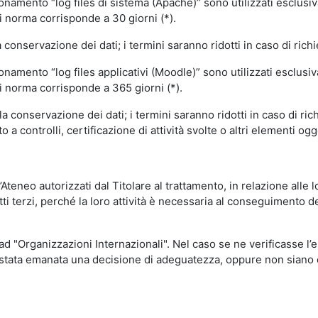
ionamento “log files di sistema (Apache)” sono utilizzati esclusiv
i norma corrisponde a 30 giorni (*).
onservazione dei dati; i termini saranno ridotti in caso di richi
onamento “log files applicativi (Moodle)” sono utilizzati esclusi
i norma corrisponde a 365 giorni (*).
 conservazione dei dati; i termini saranno ridotti in caso di ri
a controlli, certificazione di attività svolte o altri elementi ogg
ll’Ateneo autorizzati dal Titolare al trattamento, in relazione alle
i terzi, perché la loro attività è necessaria al conseguimento del
 ad "Organizzazioni Internazionali". Nel caso se ne verificasse l’
ia stata emanata una decisione di adeguatezza, oppure non siano d