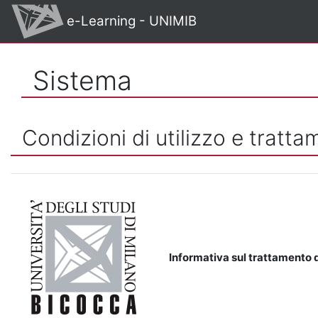
Vai al contenuto principale
e-Learning - UNIMIB
Sistema
Condizioni di utilizzo e tratta
Informativa sul trattamento d