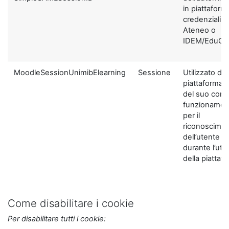
in piattaform
credenziali di
Ateneo o
IDEM/EduGA
MoodleSessionUnimibElearning
Sessione
Utilizzato dal
piattaforma ai
del suo corre
funzionamen
per il
riconoscime
dell’utente
durante l’util
della piattaf
Come disabilitare i cookie
Per disabilitare tutti i cookie: