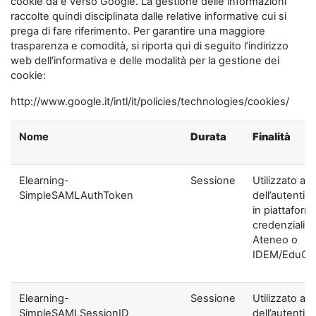
cookie da e verso Google. La gestione delle informazioni
raccolte quindi disciplinata dalle relative informative cui si
prega di fare riferimento. Per garantire una maggiore
trasparenza e comodità, si riporta qui di seguito l’indirizzo
web dell’informativa e delle modalità per la gestione dei
cookie:
http://www.google.it/intl/it/policies/technologies/cookies/
Nome
Durata
Finalità
Elearning-
Sessione
Utilizzato ai f
SimpleSAMLAuthToken
dell’autentic
in piattaform
credenziali di
Ateneo o
IDEM/EduGA
Elearning-
Sessione
Utilizzato ai f
SimpleSAMLSessionID
dell’autentic