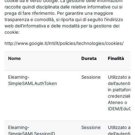
cookie da e verso Google. La gestione delle informazioni
raccolte quindi disciplinata dalle relative informative cui si
prega di fare riferimento. Per garantire una maggiore
trasparenza e comodità, si riporta qui di seguito l’indirizzo
web dell’informativa e delle modalità per la gestione dei
cookie:
http://www.google.it/intl/it/policies/technologies/cookies/
Nome
Durata
Finalità
Elearning-
Sessione
Utilizzato ai f
SimpleSAMLAuthToken
dell’autentic
in piattaform
credenziali di
Ateneo o
IDEM/EduGA
Elearning-
Sessione
Utilizzato ai f
SimpleSAMLSessionID
dell’autentic