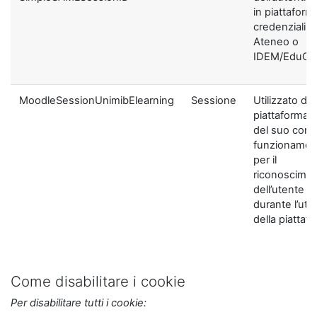
in piattaform
credenziali di
Ateneo o
IDEM/EduGA
MoodleSessionUnimibElearning
Sessione
Utilizzato dal
piattaforma ai
del suo corre
funzionamen
per il
riconoscime
dell’utente
durante l’util
della piattaf
Come disabilitare i cookie
Per disabilitare tutti i cookie: