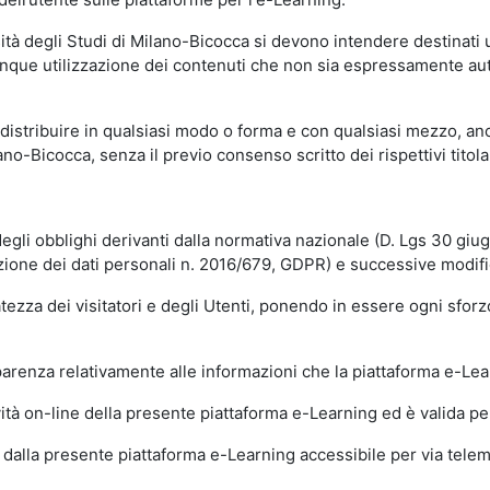
sità degli Studi di Milano-Bicocca si devono intendere destinati
que utilizzazione dei contenuti che non sia espressamente autoriz
istribuire in qualsiasi modo o forma e con qualsiasi mezzo, anch
o-Bicocca, senza il previo consenso scritto dei rispettivi titolari
egli obblighi derivanti dalla normativa nazionale (D. Lgs 30 giu
zione dei dati personali n. 2016/679, GDPR) e successive modif
tezza dei visitatori e degli Utenti, ponendo in essere ogni sforzo
sparenza relativamente alle informazioni che la piattaforma e-Le
ità on-line della presente piattaforma e-Learning ed è valida per 
i dalla presente piattaforma e-Learning accessibile per via telemat