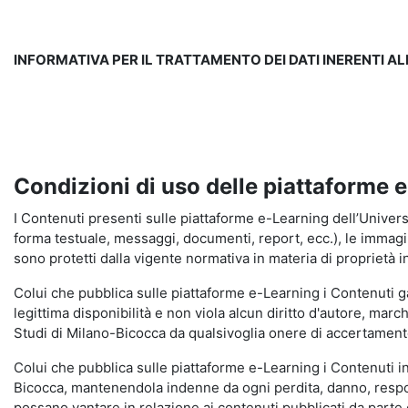
INFORMATIVA PER IL TRATTAMENTO DEI DATI INERENTI A
Condizioni di uso delle piattaforme 
I Contenuti presenti sulle piattaforme e-Learning dell’Universit
forma testuale, messaggi, documenti, report, ecc.), le immagini s
sono protetti dalla vigente normativa in materia di proprietà in
Colui che pubblica sulle piattaforme e-Learning i Contenuti 
legittima disponibilità e non viola alcun diritto d'autore, marc
Studi di Milano-Bicocca da qualsivoglia onere di accertamento e
Colui che pubblica sulle piattaforme e-Learning i Contenuti 
Bicocca, mantenendola indenne da ogni perdita, danno, respons
possano vantare in relazione ai contenuti pubblicati da parte d