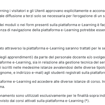
ning i visitatori e gli Utenti approvano esplicitamente e acconse
ale diffusione a terzi solo se necessaria per l’erogazione di un s
dei moduli o nei form presenti sulla piattaforma e-Learning è fac
erienza di navigazione della piattaforma e-Learning potrebbe es
to attraverso la piattaforma e-Learning saranno trattati per le se
ne degli apprendimenti) da parte del personale docente e/o svolge
forme e-Learning, sia in relazione alla gestione tecnica del servi
i iscritti nelle medesime istanze avvalendosi delle diverse tipolog
gnome, e indirizzo e-mail) agli studenti registrati sulla piattafor
attaforme e-Learning ed accedere alle diverse istanze di corso. In
rma.
nzionamento sono utilizzati esclusivamente per le finalità sopra i
visto dai corsi attivati sulla piattaforma e-Learning (*).