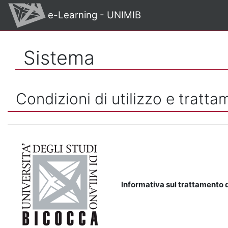
Vai al contenuto principale
e-Learning - UNIMIB
Sistema
Condizioni di utilizzo e tratta
Informativa sul trattamento d