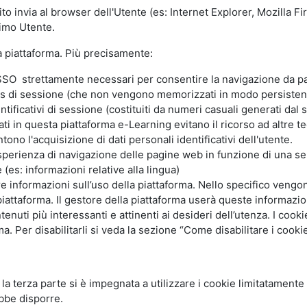
ito invia al browser dell'Utente (es: Internet Explorer, Mozilla 
simo Utente.
la piattaforma. Più precisamente:
SO strettamente necessari per consentire la navigazione da part
s di sessione (che non vengono memorizzati in modo persistent
ntificativi di sessione (costituiti da numeri casuali generati dal
zzati in questa piattaforma e-Learning evitano il ricorso ad altre
ono l'acquisizione di dati personali identificativi dell'utente.
'esperienza di navigazione delle pagine web in funzione di una seri
(es: informazioni relative alla lingua)
are informazioni sull’uso della piattaforma. Nello specifico vengo
piattaforma. Il gestore della piattaforma userà queste informazion
ntenuti più interessanti e attinenti ai desideri dell’utenza. I coo
 Per disabilitarli si veda la sezione “Come disabilitare i cookie
li la terza parte si è impegnata a utilizzare i cookie limitatamente
bbe disporre.