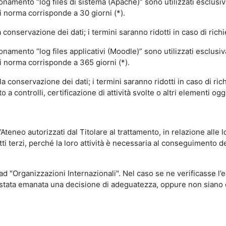
ionamento “log files di sistema (Apache)” sono utilizzati esclusiv
i norma corrisponde a 30 giorni (*).
onservazione dei dati; i termini saranno ridotti in caso di richi
onamento “log files applicativi (Moodle)” sono utilizzati esclusi
i norma corrisponde a 365 giorni (*).
 conservazione dei dati; i termini saranno ridotti in caso di ri
a controlli, certificazione di attività svolte o altri elementi ogg
ll’Ateneo autorizzati dal Titolare al trattamento, in relazione alle
i terzi, perché la loro attività è necessaria al conseguimento del
 ad "Organizzazioni Internazionali". Nel caso se ne verificasse l’
ia stata emanata una decisione di adeguatezza, oppure non siano d