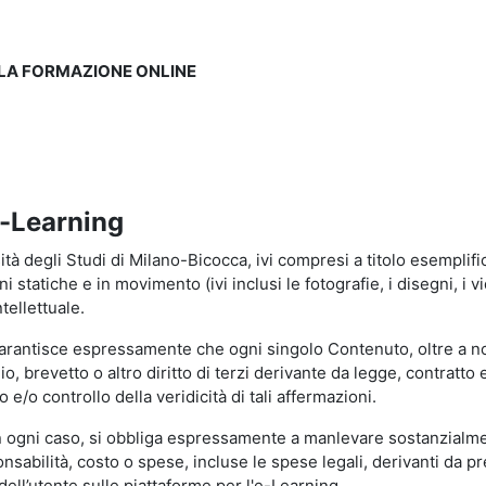
LLA FORMAZIONE ONLINE
e-Learning
à degli Studi di Milano-Bicocca, ivi compresi a titolo esemplificati
tatiche e in movimento (ivi inclusi le fotografie, i disegni, i vid
tellettuale.
garantisce espressamente che ogni singolo Contenuto, oltre a no
hio, brevetto o altro diritto di terzi derivante da legge, contratt
/o controllo della veridicità di tali affermazioni.
in ogni caso, si obbliga espressamente a manlevare sostanzialme
abilità, costo o spese, incluse le spese legali, derivanti da pr
ell’utente sulle piattaforme per l'e-Learning.