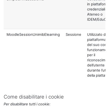
in piattaform
credenziali di
Ateneo o
IDEM/EduGA
MoodleSessionUnimibElearning
Sessione
Utilizzato dal
piattaforma ai
del suo corre
funzionamen
per il
riconoscime
dell’utente
durante l’util
della piattaf
Come disabilitare i cookie
Per disabilitare tutti i cookie: