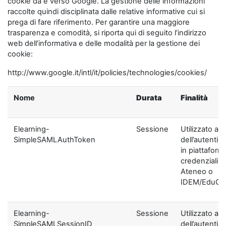
cookie da e verso Google. La gestione delle informazioni
raccolte quindi disciplinata dalle relative informative cui si
prega di fare riferimento. Per garantire una maggiore
trasparenza e comodità, si riporta qui di seguito l’indirizzo
web dell’informativa e delle modalità per la gestione dei
cookie:
http://www.google.it/intl/it/policies/technologies/cookies/
Nome
Durata
Finalità
Elearning-
Sessione
Utilizzato ai f
SimpleSAMLAuthToken
dell’autentic
in piattaform
credenziali di
Ateneo o
IDEM/EduGA
Elearning-
Sessione
Utilizzato ai f
SimpleSAMLSessionID
dell’autentic