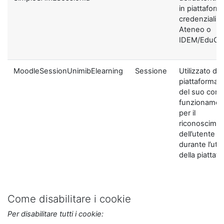
in piattaform
credenziali di
Ateneo o
IDEM/EduGA
MoodleSessionUnimibElearning
Sessione
Utilizzato dal
piattaforma ai
del suo corre
funzionamen
per il
riconoscime
dell’utente
durante l’util
della piattaf
Come disabilitare i cookie
Per disabilitare tutti i cookie: