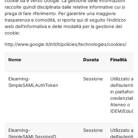
cookie da e verso Google. La gestione delle informazioni
raccolte quindi disciplinata dalle relative informative cui si
prega di fare riferimento. Per garantire una maggiore
trasparenza e comodità, si riporta qui di seguito l’indirizzo
web dell’informativa e delle modalità per la gestione dei
cookie:
http://www.google.it/intl/it/policies/technologies/cookies/
Nome
Durata
Finalità
Elearning-
Sessione
Utilizzato ai f
SimpleSAMLAuthToken
dell’autentic
in piattaform
credenziali di
Ateneo o
IDEM/EduGA
Elearning-
Sessione
Utilizzato ai f
SimpleSAMLSessionID
dell’autentic