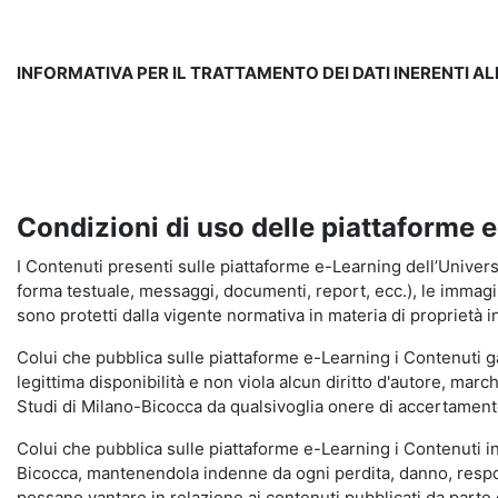
INFORMATIVA PER IL TRATTAMENTO DEI DATI INERENTI A
Condizioni di uso delle piattaforme 
I Contenuti presenti sulle piattaforme e-Learning dell’Universit
forma testuale, messaggi, documenti, report, ecc.), le immagini s
sono protetti dalla vigente normativa in materia di proprietà in
Colui che pubblica sulle piattaforme e-Learning i Contenuti 
legittima disponibilità e non viola alcun diritto d'autore, marc
Studi di Milano-Bicocca da qualsivoglia onere di accertamento e
Colui che pubblica sulle piattaforme e-Learning i Contenuti 
Bicocca, mantenendola indenne da ogni perdita, danno, respons
possano vantare in relazione ai contenuti pubblicati da parte d