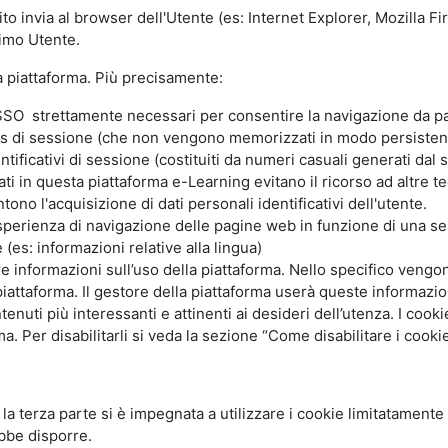
ito invia al browser dell'Utente (es: Internet Explorer, Mozilla 
simo Utente.
la piattaforma. Più precisamente:
SO strettamente necessari per consentire la navigazione da part
s di sessione (che non vengono memorizzati in modo persistent
ntificativi di sessione (costituiti da numeri casuali generati dal
zzati in questa piattaforma e-Learning evitano il ricorso ad altre
ono l'acquisizione di dati personali identificativi dell'utente.
'esperienza di navigazione delle pagine web in funzione di una seri
(es: informazioni relative alla lingua)
are informazioni sull’uso della piattaforma. Nello specifico vengo
piattaforma. Il gestore della piattaforma userà queste informazion
ntenuti più interessanti e attinenti ai desideri dell’utenza. I coo
 Per disabilitarli si veda la sezione “Come disabilitare i cookie
li la terza parte si è impegnata a utilizzare i cookie limitatamente
bbe disporre.