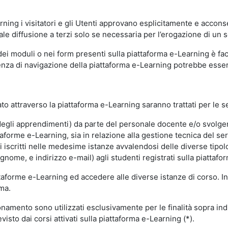
ning i visitatori e gli Utenti approvano esplicitamente e acconse
ale diffusione a terzi solo se necessaria per l’erogazione di un s
dei moduli o nei form presenti sulla piattaforma e-Learning è fac
erienza di navigazione della piattaforma e-Learning potrebbe es
to attraverso la piattaforma e-Learning saranno trattati per le se
ne degli apprendimenti) da parte del personale docente e/o svolge
forme e-Learning, sia in relazione alla gestione tecnica del servi
i iscritti nelle medesime istanze avvalendosi delle diverse tipolog
gnome, e indirizzo e-mail) agli studenti registrati sulla piattafor
attaforme e-Learning ed accedere alle diverse istanze di corso. In
rma.
nzionamento sono utilizzati esclusivamente per le finalità sopra i
visto dai corsi attivati sulla piattaforma e-Learning (*).