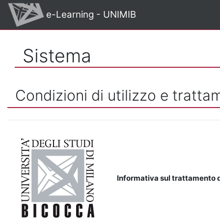
Vai al contenuto principale
e-Learning - UNIMIB
Sistema
Condizioni di utilizzo e tratta
Informativa sul trattamento d