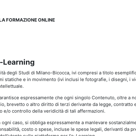
LLA FORMAZIONE ONLINE
e-Learning
à degli Studi di Milano-Bicocca, ivi compresi a titolo esemplificati
tatiche e in movimento (ivi inclusi le fotografie, i disegni, i vid
tellettuale.
garantisce espressamente che ogni singolo Contenuto, oltre a no
hio, brevetto o altro diritto di terzi derivante da legge, contratt
/o controllo della veridicità di tali affermazioni.
in ogni caso, si obbliga espressamente a manlevare sostanzialme
abilità, costo o spese, incluse le spese legali, derivanti da pr
ell’utente sulle piattaforme per l'e-Learning.