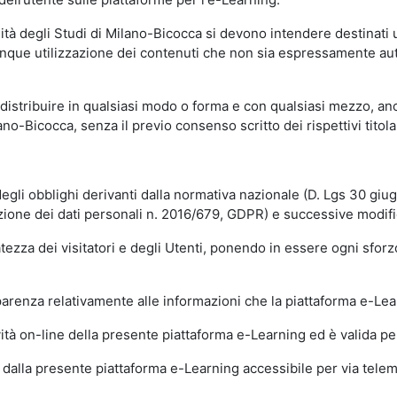
sità degli Studi di Milano-Bicocca si devono intendere destinati
que utilizzazione dei contenuti che non sia espressamente autoriz
istribuire in qualsiasi modo o forma e con qualsiasi mezzo, anch
o-Bicocca, senza il previo consenso scritto dei rispettivi titolari
egli obblighi derivanti dalla normativa nazionale (D. Lgs 30 giu
zione dei dati personali n. 2016/679, GDPR) e successive modif
tezza dei visitatori e degli Utenti, ponendo in essere ogni sforzo
sparenza relativamente alle informazioni che la piattaforma e-Le
ità on-line della presente piattaforma e-Learning ed è valida per 
i dalla presente piattaforma e-Learning accessibile per via telemat