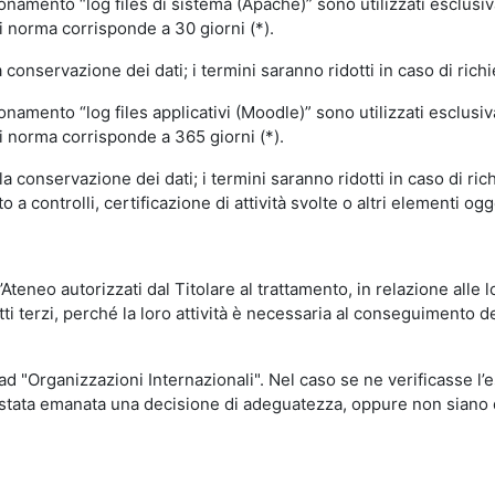
ionamento “log files di sistema (Apache)” sono utilizzati esclusiv
i norma corrisponde a 30 giorni (*).
onservazione dei dati; i termini saranno ridotti in caso di richi
onamento “log files applicativi (Moodle)” sono utilizzati esclusi
i norma corrisponde a 365 giorni (*).
 conservazione dei dati; i termini saranno ridotti in caso di ri
a controlli, certificazione di attività svolte o altri elementi ogg
ll’Ateneo autorizzati dal Titolare al trattamento, in relazione alle
i terzi, perché la loro attività è necessaria al conseguimento del
 ad "Organizzazioni Internazionali". Nel caso se ne verificasse l’
ia stata emanata una decisione di adeguatezza, oppure non siano d