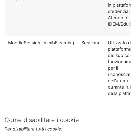
in piattaform
credenziali di
Ateneo o
IDEM/EduGA
MoodleSessionUnimibElearning
Sessione
Utilizzato dal
piattaforma ai
del suo corre
funzionamen
per il
riconoscime
dell’utente
durante l’util
della piattaf
Come disabilitare i cookie
Per disabilitare tutti i cookie: