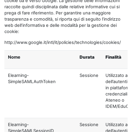
cookie da e verso Google. La gestione delle informazioni
raccolte quindi disciplinata dalle relative informative cui si
prega di fare riferimento. Per garantire una maggiore
trasparenza e comodità, si riporta qui di seguito l’indirizzo
web dell’informativa e delle modalità per la gestione dei
cookie:
http://www.google.it/intl/it/policies/technologies/cookies/
Nome
Durata
Finalità
Elearning-
Sessione
Utilizzato ai f
SimpleSAMLAuthToken
dell’autentic
in piattaform
credenziali di
Ateneo o
IDEM/EduGA
Elearning-
Sessione
Utilizzato ai f
SimpleSAMLSessionID
dell’autentic