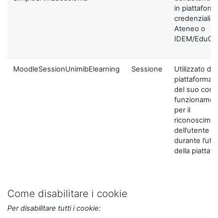
in piattaform
credenziali di
Ateneo o
IDEM/EduGA
MoodleSessionUnimibElearning
Sessione
Utilizzato dal
piattaforma ai
del suo corre
funzionamen
per il
riconoscime
dell’utente
durante l’util
della piattaf
Come disabilitare i cookie
Per disabilitare tutti i cookie: