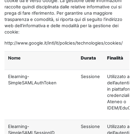
cookie da e verso Google. La gestione delle informazioni
raccolte quindi disciplinata dalle relative informative cui si
prega di fare riferimento. Per garantire una maggiore
trasparenza e comodità, si riporta qui di seguito l’indirizzo
web dell’informativa e delle modalità per la gestione dei
cookie:
http://www.google.it/intl/it/policies/technologies/cookies/
Nome
Durata
Finalità
Elearning-
Sessione
Utilizzato ai f
SimpleSAMLAuthToken
dell’autentic
in piattaform
credenziali di
Ateneo o
IDEM/EduGA
Elearning-
Sessione
Utilizzato ai f
SimpleSAMLSessionID
dell’autentic