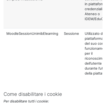
in piattaform
credenziali di
Ateneo o
IDEM/EduGA
MoodleSessionUnimibElearning
Sessione
Utilizzato dal
piattaforma ai
del suo corre
funzionamen
per il
riconoscime
dell’utente
durante l’util
della piattaf
Come disabilitare i cookie
Per disabilitare tutti i cookie: