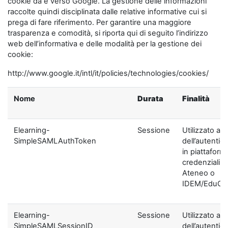
cookie da e verso Google. La gestione delle informazioni
raccolte quindi disciplinata dalle relative informative cui si
prega di fare riferimento. Per garantire una maggiore
trasparenza e comodità, si riporta qui di seguito l’indirizzo
web dell’informativa e delle modalità per la gestione dei
cookie:
http://www.google.it/intl/it/policies/technologies/cookies/
Nome
Durata
Finalità
Elearning-
Sessione
Utilizzato ai f
SimpleSAMLAuthToken
dell’autentic
in piattaform
credenziali di
Ateneo o
IDEM/EduGA
Elearning-
Sessione
Utilizzato ai f
SimpleSAMLSessionID
dell’autentic