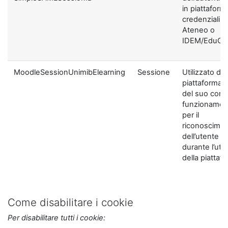
in piattaform
credenziali di
Ateneo o
IDEM/EduGA
MoodleSessionUnimibElearning
Sessione
Utilizzato dal
piattaforma ai
del suo corre
funzionamen
per il
riconoscime
dell’utente
durante l’util
della piattaf
Come disabilitare i cookie
Per disabilitare tutti i cookie: