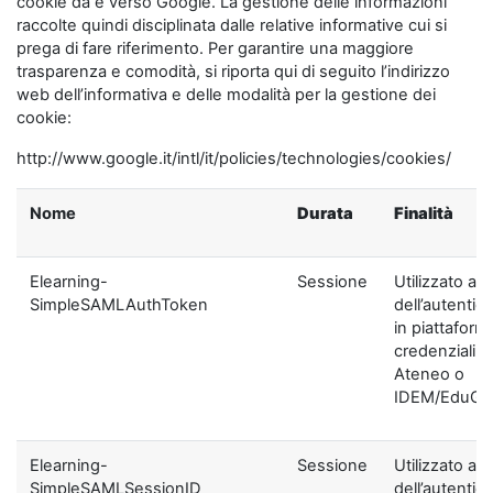
cookie da e verso Google. La gestione delle informazioni
raccolte quindi disciplinata dalle relative informative cui si
prega di fare riferimento. Per garantire una maggiore
trasparenza e comodità, si riporta qui di seguito l’indirizzo
web dell’informativa e delle modalità per la gestione dei
cookie:
http://www.google.it/intl/it/policies/technologies/cookies/
Nome
Durata
Finalità
Elearning-
Sessione
Utilizzato ai f
SimpleSAMLAuthToken
dell’autentic
in piattaform
credenziali di
Ateneo o
IDEM/EduGA
Elearning-
Sessione
Utilizzato ai f
SimpleSAMLSessionID
dell’autentic