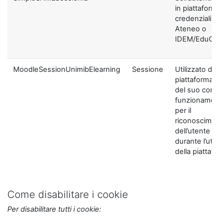
in piattaform
credenziali di
Ateneo o
IDEM/EduGA
MoodleSessionUnimibElearning
Sessione
Utilizzato dal
piattaforma ai
del suo corre
funzionamen
per il
riconoscime
dell’utente
durante l’util
della piattaf
Come disabilitare i cookie
Per disabilitare tutti i cookie: