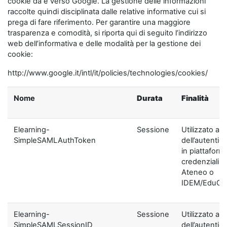
cookie da e verso Google. La gestione delle informazioni
raccolte quindi disciplinata dalle relative informative cui si
prega di fare riferimento. Per garantire una maggiore
trasparenza e comodità, si riporta qui di seguito l’indirizzo
web dell’informativa e delle modalità per la gestione dei
cookie:
http://www.google.it/intl/it/policies/technologies/cookies/
Nome
Durata
Finalità
Elearning-
Sessione
Utilizzato ai f
SimpleSAMLAuthToken
dell’autentic
in piattaform
credenziali di
Ateneo o
IDEM/EduGA
Elearning-
Sessione
Utilizzato ai f
SimpleSAMLSessionID
dell’autentic