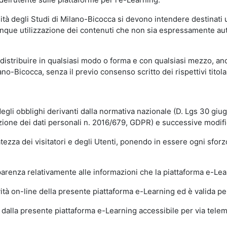
sità degli Studi di Milano-Bicocca si devono intendere destinati
que utilizzazione dei contenuti che non sia espressamente autoriz
istribuire in qualsiasi modo o forma e con qualsiasi mezzo, anch
o-Bicocca, senza il previo consenso scritto dei rispettivi titolari
egli obblighi derivanti dalla normativa nazionale (D. Lgs 30 giu
zione dei dati personali n. 2016/679, GDPR) e successive modif
tezza dei visitatori e degli Utenti, ponendo in essere ogni sforzo
sparenza relativamente alle informazioni che la piattaforma e-Le
ità on-line della presente piattaforma e-Learning ed è valida per 
i dalla presente piattaforma e-Learning accessibile per via telemat