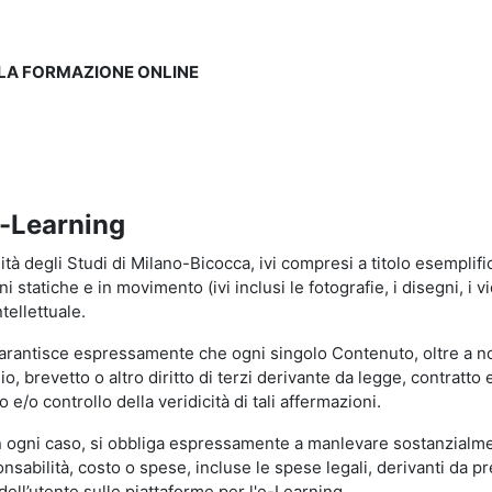
LLA FORMAZIONE ONLINE
e-Learning
à degli Studi di Milano-Bicocca, ivi compresi a titolo esemplificati
tatiche e in movimento (ivi inclusi le fotografie, i disegni, i vid
tellettuale.
garantisce espressamente che ogni singolo Contenuto, oltre a no
hio, brevetto o altro diritto di terzi derivante da legge, contratt
/o controllo della veridicità di tali affermazioni.
in ogni caso, si obbliga espressamente a manlevare sostanzialme
abilità, costo o spese, incluse le spese legali, derivanti da pr
ell’utente sulle piattaforme per l'e-Learning.