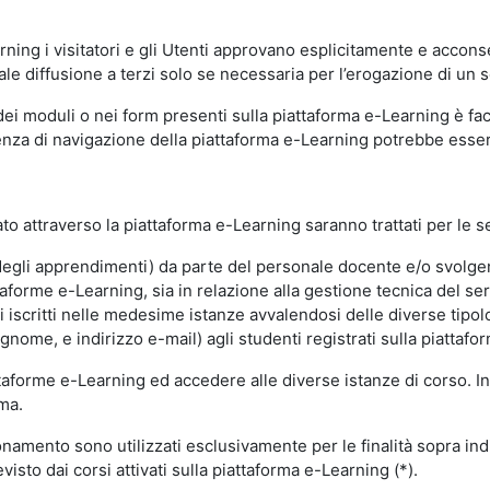
ning i visitatori e gli Utenti approvano esplicitamente e acconse
ale diffusione a terzi solo se necessaria per l’erogazione di un s
dei moduli o nei form presenti sulla piattaforma e-Learning è fac
erienza di navigazione della piattaforma e-Learning potrebbe es
to attraverso la piattaforma e-Learning saranno trattati per le se
ne degli apprendimenti) da parte del personale docente e/o svolge
forme e-Learning, sia in relazione alla gestione tecnica del servi
i iscritti nelle medesime istanze avvalendosi delle diverse tipolog
gnome, e indirizzo e-mail) agli studenti registrati sulla piattafor
attaforme e-Learning ed accedere alle diverse istanze di corso. In
rma.
nzionamento sono utilizzati esclusivamente per le finalità sopra i
visto dai corsi attivati sulla piattaforma e-Learning (*).