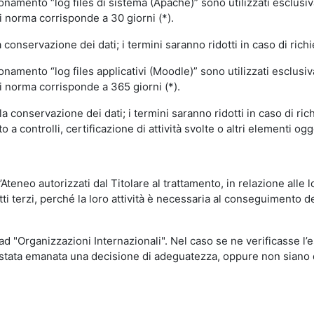
ionamento “log files di sistema (Apache)” sono utilizzati esclusiv
i norma corrisponde a 30 giorni (*).
onservazione dei dati; i termini saranno ridotti in caso di richi
onamento “log files applicativi (Moodle)” sono utilizzati esclusi
i norma corrisponde a 365 giorni (*).
 conservazione dei dati; i termini saranno ridotti in caso di ri
a controlli, certificazione di attività svolte o altri elementi ogg
ll’Ateneo autorizzati dal Titolare al trattamento, in relazione alle
i terzi, perché la loro attività è necessaria al conseguimento del
 ad "Organizzazioni Internazionali". Nel caso se ne verificasse l’
ia stata emanata una decisione di adeguatezza, oppure non siano d