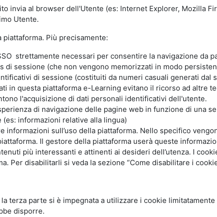
ito invia al browser dell'Utente (es: Internet Explorer, Mozilla 
simo Utente.
la piattaforma. Più precisamente:
SO strettamente necessari per consentire la navigazione da part
s di sessione (che non vengono memorizzati in modo persistent
ntificativi di sessione (costituiti da numeri casuali generati dal
zzati in questa piattaforma e-Learning evitano il ricorso ad altre
ono l'acquisizione di dati personali identificativi dell'utente.
'esperienza di navigazione delle pagine web in funzione di una seri
(es: informazioni relative alla lingua)
are informazioni sull’uso della piattaforma. Nello specifico vengo
piattaforma. Il gestore della piattaforma userà queste informazion
ntenuti più interessanti e attinenti ai desideri dell’utenza. I coo
 Per disabilitarli si veda la sezione “Come disabilitare i cookie
li la terza parte si è impegnata a utilizzare i cookie limitatamente
bbe disporre.