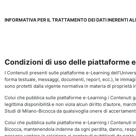
INFORMATIVA PER IL TRATTAMENTO DEI DATI INERENTI A
Condizioni di uso delle piattaforme 
I Contenuti presenti sulle piattaforme e-Learning dell’Universit
forma testuale, messaggi, documenti, report, ecc.), le immagini s
sono protetti dalla vigente normativa in materia di proprietà in
Colui che pubblica sulle piattaforme e-Learning i Contenuti 
legittima disponibilità e non viola alcun diritto d'autore, marc
Studi di Milano-Bicocca da qualsivoglia onere di accertamento e
Colui che pubblica sulle piattaforme e-Learning i Contenuti 
Bicocca, mantenendola indenne da ogni perdita, danno, respons
possano vantare in relazione ai contenuti pubblicati da parte d