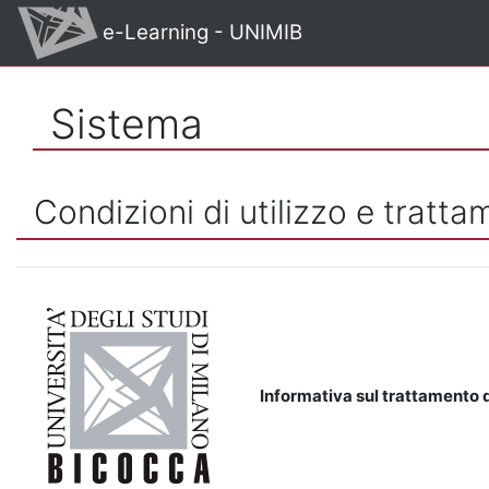
Vai al contenuto principale
e-Learning - UNIMIB
Sistema
Condizioni di utilizzo e tratta
Informativa sul trattamento d