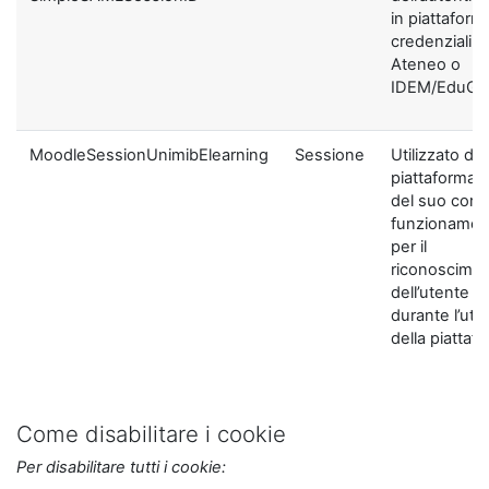
in piattaform
credenziali di
Ateneo o
IDEM/EduGA
MoodleSessionUnimibElearning
Sessione
Utilizzato dal
piattaforma ai
del suo corre
funzionamen
per il
riconoscime
dell’utente
durante l’util
della piattaf
Come disabilitare i cookie
Per disabilitare tutti i cookie: