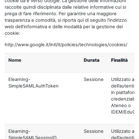
cookie da e verso Google. La gestione delle informazioni
raccolte quindi disciplinata dalle relative informative cui si
prega di fare riferimento. Per garantire una maggiore
trasparenza e comodità, si riporta qui di seguito l’indirizzo
web dell’informativa e delle modalità per la gestione dei
cookie:
http://www.google.it/intl/it/policies/technologies/cookies/
Nome
Durata
Finalità
Elearning-
Sessione
Utilizzato ai f
SimpleSAMLAuthToken
dell’autentic
in piattaform
credenziali di
Ateneo o
IDEM/EduGA
Elearning-
Sessione
Utilizzato ai f
SimpleSAMLSessionID
dell’autentic