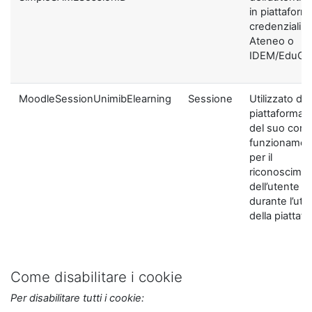
in piattaform
credenziali di
Ateneo o
IDEM/EduGA
MoodleSessionUnimibElearning
Sessione
Utilizzato dal
piattaforma ai
del suo corre
funzionamen
per il
riconoscime
dell’utente
durante l’util
della piattaf
Come disabilitare i cookie
Per disabilitare tutti i cookie: