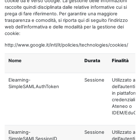
cookie da e verso Google. La gestione delle informazioni
raccolte quindi disciplinata dalle relative informative cui si
prega di fare riferimento. Per garantire una maggiore
trasparenza e comodità, si riporta qui di seguito l’indirizzo
web dell’informativa e delle modalità per la gestione dei
cookie:
http://www.google.it/intl/it/policies/technologies/cookies/
Nome
Durata
Finalità
Elearning-
Sessione
Utilizzato ai f
SimpleSAMLAuthToken
dell’autentic
in piattaform
credenziali di
Ateneo o
IDEM/EduGA
Elearning-
Sessione
Utilizzato ai f
SimpleSAMLSessionID
dell’autentic