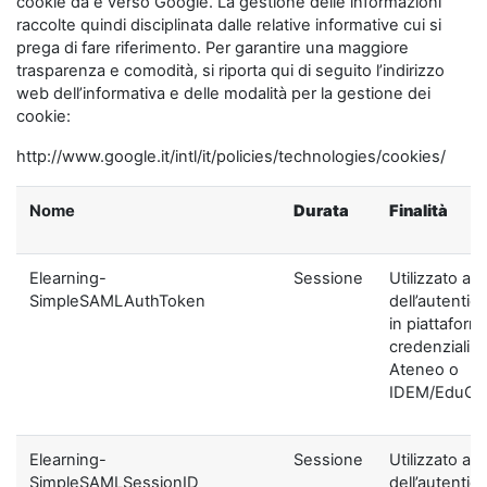
cookie da e verso Google. La gestione delle informazioni
raccolte quindi disciplinata dalle relative informative cui si
prega di fare riferimento. Per garantire una maggiore
trasparenza e comodità, si riporta qui di seguito l’indirizzo
web dell’informativa e delle modalità per la gestione dei
cookie:
http://www.google.it/intl/it/policies/technologies/cookies/
Nome
Durata
Finalità
Elearning-
Sessione
Utilizzato ai f
SimpleSAMLAuthToken
dell’autentic
in piattaform
credenziali di
Ateneo o
IDEM/EduGA
Elearning-
Sessione
Utilizzato ai f
SimpleSAMLSessionID
dell’autentic