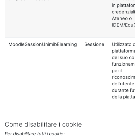
in piattaform
credenziali di
Ateneo o
IDEM/EduGA
MoodleSessionUnimibElearning
Sessione
Utilizzato dal
piattaforma ai
del suo corre
funzionamen
per il
riconoscime
dell’utente
durante l’util
della piattaf
Come disabilitare i cookie
Per disabilitare tutti i cookie: