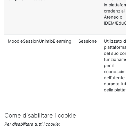
in piattaform
credenziali di
Ateneo o
IDEM/EduGA
MoodleSessionUnimibElearning
Sessione
Utilizzato dal
piattaforma ai
del suo corre
funzionamen
per il
riconoscime
dell’utente
durante l’util
della piattaf
Come disabilitare i cookie
Per disabilitare tutti i cookie: