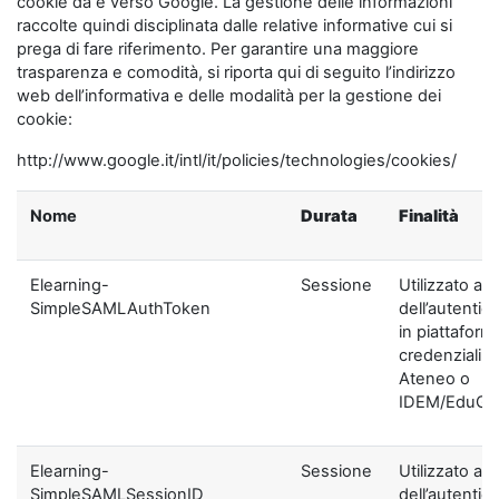
cookie da e verso Google. La gestione delle informazioni
raccolte quindi disciplinata dalle relative informative cui si
prega di fare riferimento. Per garantire una maggiore
trasparenza e comodità, si riporta qui di seguito l’indirizzo
web dell’informativa e delle modalità per la gestione dei
cookie:
http://www.google.it/intl/it/policies/technologies/cookies/
Nome
Durata
Finalità
Elearning-
Sessione
Utilizzato ai f
SimpleSAMLAuthToken
dell’autentic
in piattaform
credenziali di
Ateneo o
IDEM/EduGA
Elearning-
Sessione
Utilizzato ai f
SimpleSAMLSessionID
dell’autentic