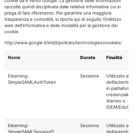
cookie da e verso Google. La gestione delle informazioni
raccolte quindi disciplinata dalle relative informative cui si
prega di fare riferimento. Per garantire una maggiore
trasparenza e comodità, si riporta qui di seguito l’indirizzo
web dell’informativa e delle modalità per la gestione dei
cookie:
http://www.google.it/intl/it/policies/technologies/cookies/
Nome
Durata
Finalità
Elearning-
Sessione
Utilizzato ai f
SimpleSAMLAuthToken
dell’autentic
in piattaform
credenziali di
Ateneo o
IDEM/EduGA
Elearning-
Sessione
Utilizzato ai f
SimpleSAMLSessionID
dell’autentic