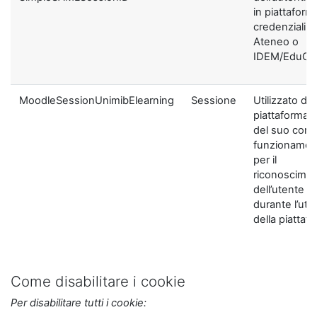
in piattaform
credenziali di
Ateneo o
IDEM/EduGA
MoodleSessionUnimibElearning
Sessione
Utilizzato dal
piattaforma ai
del suo corre
funzionamen
per il
riconoscime
dell’utente
durante l’util
della piattaf
Come disabilitare i cookie
Per disabilitare tutti i cookie: