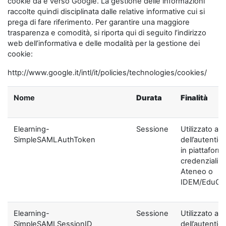
cookie da e verso Google. La gestione delle informazioni
raccolte quindi disciplinata dalle relative informative cui si
prega di fare riferimento. Per garantire una maggiore
trasparenza e comodità, si riporta qui di seguito l’indirizzo
web dell’informativa e delle modalità per la gestione dei
cookie:
http://www.google.it/intl/it/policies/technologies/cookies/
Nome
Durata
Finalità
Elearning-
Sessione
Utilizzato ai f
SimpleSAMLAuthToken
dell’autentic
in piattaform
credenziali di
Ateneo o
IDEM/EduGA
Elearning-
Sessione
Utilizzato ai f
SimpleSAMLSessionID
dell’autentic