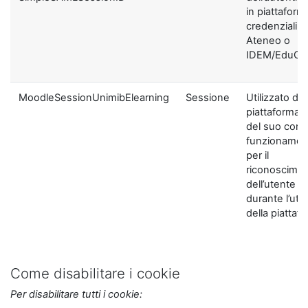
in piattaform
credenziali di
Ateneo o
IDEM/EduGA
MoodleSessionUnimibElearning
Sessione
Utilizzato dal
piattaforma ai
del suo corre
funzionamen
per il
riconoscime
dell’utente
durante l’util
della piattaf
Come disabilitare i cookie
Per disabilitare tutti i cookie: