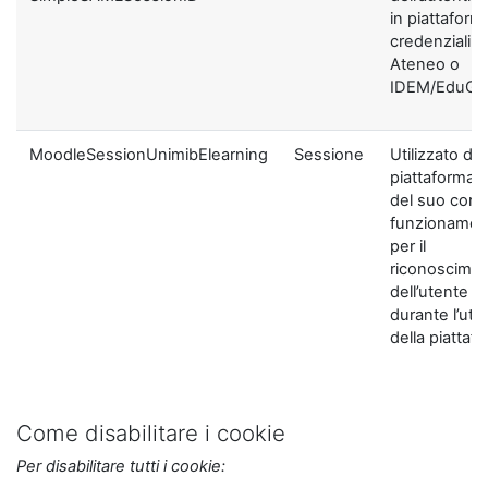
in piattaform
credenziali di
Ateneo o
IDEM/EduGA
MoodleSessionUnimibElearning
Sessione
Utilizzato dal
piattaforma ai
del suo corre
funzionamen
per il
riconoscime
dell’utente
durante l’util
della piattaf
Come disabilitare i cookie
Per disabilitare tutti i cookie: