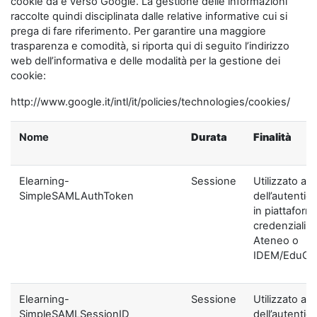
cookie da e verso Google. La gestione delle informazioni
raccolte quindi disciplinata dalle relative informative cui si
prega di fare riferimento. Per garantire una maggiore
trasparenza e comodità, si riporta qui di seguito l’indirizzo
web dell’informativa e delle modalità per la gestione dei
cookie:
http://www.google.it/intl/it/policies/technologies/cookies/
Nome
Durata
Finalità
Elearning-
Sessione
Utilizzato ai f
SimpleSAMLAuthToken
dell’autentic
in piattaform
credenziali di
Ateneo o
IDEM/EduGA
Elearning-
Sessione
Utilizzato ai f
SimpleSAMLSessionID
dell’autentic