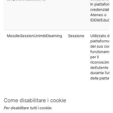
in piattaform
credenziali di
Ateneo o
IDEM/EduGA
MoodleSessionUnimibElearning
Sessione
Utilizzato dal
piattaforma ai
del suo corre
funzionamen
per il
riconoscime
dell’utente
durante l’util
della piattaf
Come disabilitare i cookie
Per disabilitare tutti i cookie: