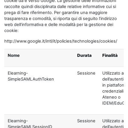
cookie da e verso Google. La gestione delle informazioni
raccolte quindi disciplinata dalle relative informative cui si
prega di fare riferimento. Per garantire una maggiore
trasparenza e comodità, si riporta qui di seguito l’indirizzo
web dell’informativa e delle modalità per la gestione dei
cookie:
http://www.google.it/intl/it/policies/technologies/cookies/
Nome
Durata
Finalità
Elearning-
Sessione
Utilizzato ai f
SimpleSAMLAuthToken
dell’autentic
in piattaform
credenziali di
Ateneo o
IDEM/EduGA
Elearning-
Sessione
Utilizzato ai f
SimpleSAMLSessionID
dell’autentic