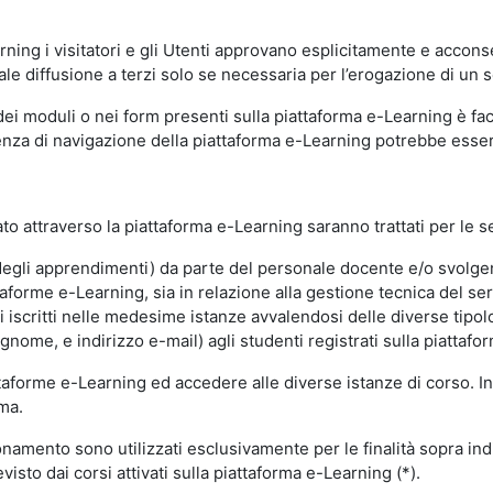
ning i visitatori e gli Utenti approvano esplicitamente e acconse
ale diffusione a terzi solo se necessaria per l’erogazione di un s
dei moduli o nei form presenti sulla piattaforma e-Learning è fac
erienza di navigazione della piattaforma e-Learning potrebbe es
to attraverso la piattaforma e-Learning saranno trattati per le se
ne degli apprendimenti) da parte del personale docente e/o svolge
forme e-Learning, sia in relazione alla gestione tecnica del servi
i iscritti nelle medesime istanze avvalendosi delle diverse tipolog
gnome, e indirizzo e-mail) agli studenti registrati sulla piattafor
attaforme e-Learning ed accedere alle diverse istanze di corso. In
rma.
nzionamento sono utilizzati esclusivamente per le finalità sopra i
visto dai corsi attivati sulla piattaforma e-Learning (*).