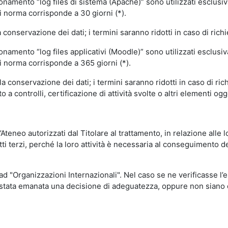
ionamento “log files di sistema (Apache)” sono utilizzati esclusiv
i norma corrisponde a 30 giorni (*).
onservazione dei dati; i termini saranno ridotti in caso di richi
onamento “log files applicativi (Moodle)” sono utilizzati esclusi
i norma corrisponde a 365 giorni (*).
 conservazione dei dati; i termini saranno ridotti in caso di ri
a controlli, certificazione di attività svolte o altri elementi ogg
ll’Ateneo autorizzati dal Titolare al trattamento, in relazione alle
i terzi, perché la loro attività è necessaria al conseguimento del
 ad "Organizzazioni Internazionali". Nel caso se ne verificasse l’
ia stata emanata una decisione di adeguatezza, oppure non siano d