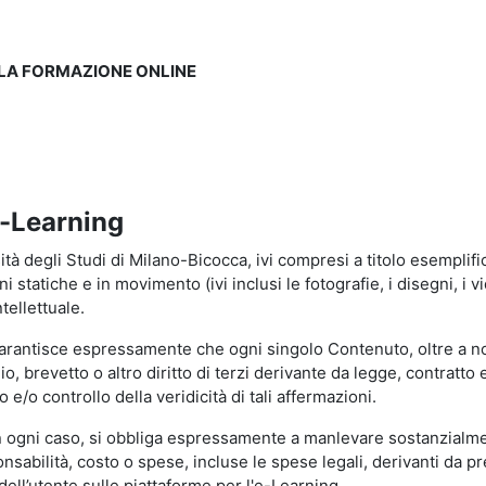
LLA FORMAZIONE ONLINE
e-Learning
à degli Studi di Milano-Bicocca, ivi compresi a titolo esemplificati
tatiche e in movimento (ivi inclusi le fotografie, i disegni, i vid
tellettuale.
garantisce espressamente che ogni singolo Contenuto, oltre a no
hio, brevetto o altro diritto di terzi derivante da legge, contratt
/o controllo della veridicità di tali affermazioni.
in ogni caso, si obbliga espressamente a manlevare sostanzialme
abilità, costo o spese, incluse le spese legali, derivanti da pr
ell’utente sulle piattaforme per l'e-Learning.