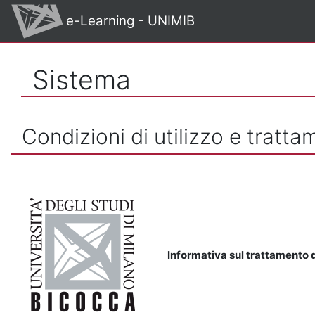
Vai al contenuto principale
e-Learning - UNIMIB
Sistema
Condizioni di utilizzo e tratta
Informativa sul trattamento d