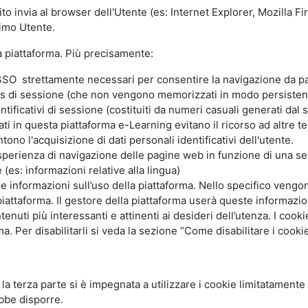
ito invia al browser dell'Utente (es: Internet Explorer, Mozilla 
simo Utente.
la piattaforma. Più precisamente:
SO strettamente necessari per consentire la navigazione da part
s di sessione (che non vengono memorizzati in modo persistent
ntificativi di sessione (costituiti da numeri casuali generati dal
zzati in questa piattaforma e-Learning evitano il ricorso ad altre
ono l'acquisizione di dati personali identificativi dell'utente.
'esperienza di navigazione delle pagine web in funzione di una seri
(es: informazioni relative alla lingua)
are informazioni sull’uso della piattaforma. Nello specifico vengo
piattaforma. Il gestore della piattaforma userà queste informazion
ntenuti più interessanti e attinenti ai desideri dell’utenza. I coo
 Per disabilitarli si veda la sezione “Come disabilitare i cookie
li la terza parte si è impegnata a utilizzare i cookie limitatamente
bbe disporre.