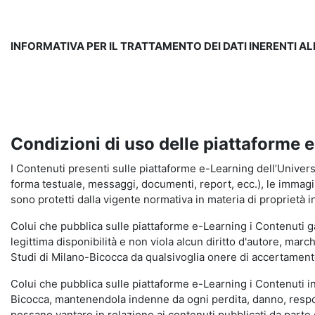
INFORMATIVA PER IL TRATTAMENTO DEI DATI INERENTI A
Condizioni di uso delle piattaforme 
I Contenuti presenti sulle piattaforme e-Learning dell’Universit
forma testuale, messaggi, documenti, report, ecc.), le immagini s
sono protetti dalla vigente normativa in materia di proprietà in
Colui che pubblica sulle piattaforme e-Learning i Contenuti 
legittima disponibilità e non viola alcun diritto d'autore, marc
Studi di Milano-Bicocca da qualsivoglia onere di accertamento e
Colui che pubblica sulle piattaforme e-Learning i Contenuti 
Bicocca, mantenendola indenne da ogni perdita, danno, respons
possano vantare in relazione ai contenuti pubblicati da parte d