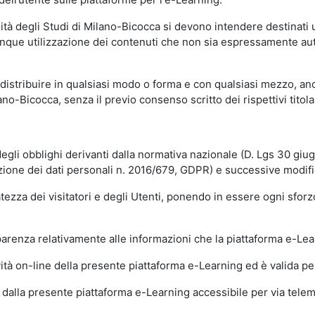
sità degli Studi di Milano-Bicocca si devono intendere destinati
que utilizzazione dei contenuti che non sia espressamente autoriz
istribuire in qualsiasi modo o forma e con qualsiasi mezzo, anch
o-Bicocca, senza il previo consenso scritto dei rispettivi titolari
egli obblighi derivanti dalla normativa nazionale (D. Lgs 30 giu
zione dei dati personali n. 2016/679, GDPR) e successive modif
tezza dei visitatori e degli Utenti, ponendo in essere ogni sforzo
sparenza relativamente alle informazioni che la piattaforma e-Le
ità on-line della presente piattaforma e-Learning ed è valida per 
i dalla presente piattaforma e-Learning accessibile per via telemat