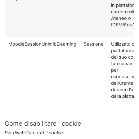
in piattaform
credenziali di
Ateneo o
IDEM/EduGA
MoodleSessionUnimibElearning
Sessione
Utilizzato dal
piattaforma ai
del suo corre
funzionamen
per il
riconoscime
dell’utente
durante l’util
della piattaf
Come disabilitare i cookie
Per disabilitare tutti i cookie: