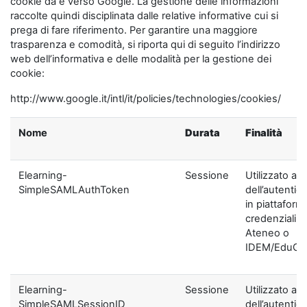
cookie da e verso Google. La gestione delle informazioni
raccolte quindi disciplinata dalle relative informative cui si
prega di fare riferimento. Per garantire una maggiore
trasparenza e comodità, si riporta qui di seguito l’indirizzo
web dell’informativa e delle modalità per la gestione dei
cookie:
http://www.google.it/intl/it/policies/technologies/cookies/
Nome
Durata
Finalità
Elearning-
Sessione
Utilizzato ai f
SimpleSAMLAuthToken
dell’autentic
in piattaform
credenziali di
Ateneo o
IDEM/EduGA
Elearning-
Sessione
Utilizzato ai f
SimpleSAMLSessionID
dell’autentic