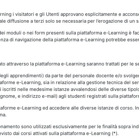
ning i visitatori e gli Utenti approvano esplicitamente e acconse
ale diffusione a terzi solo se necessaria per l’erogazione di un s
dei moduli o nei form presenti sulla piattaforma e-Learning è fac
erienza di navigazione della piattaforma e-Learning potrebbe es
to attraverso la piattaforma e-Learning saranno trattati per le se
ne degli apprendimenti) da parte del personale docente e/o svolge
forme e-Learning, sia in relazione alla gestione tecnica del servi
i iscritti nelle medesime istanze avvalendosi delle diverse tipolog
gnome, e indirizzo e-mail) agli studenti registrati sulla piattafor
attaforme e-Learning ed accedere alle diverse istanze di corso. In
rma.
nzionamento sono utilizzati esclusivamente per le finalità sopra i
visto dai corsi attivati sulla piattaforma e-Learning (*).