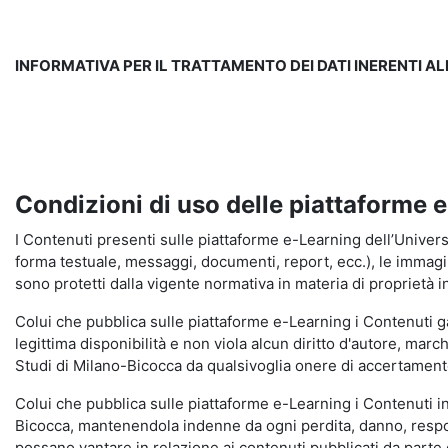
INFORMATIVA PER IL TRATTAMENTO DEI DATI INERENTI A
Condizioni di uso delle piattaforme 
I Contenuti presenti sulle piattaforme e-Learning dell’Universit
forma testuale, messaggi, documenti, report, ecc.), le immagini s
sono protetti dalla vigente normativa in materia di proprietà in
Colui che pubblica sulle piattaforme e-Learning i Contenuti 
legittima disponibilità e non viola alcun diritto d'autore, marc
Studi di Milano-Bicocca da qualsivoglia onere di accertamento e
Colui che pubblica sulle piattaforme e-Learning i Contenuti 
Bicocca, mantenendola indenne da ogni perdita, danno, respons
possano vantare in relazione ai contenuti pubblicati da parte d