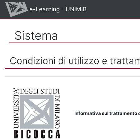
Vai al contenuto principale
e-Learning - UNIMIB
Sistema
Condizioni di utilizzo e tratta
Informativa sul trattamento d