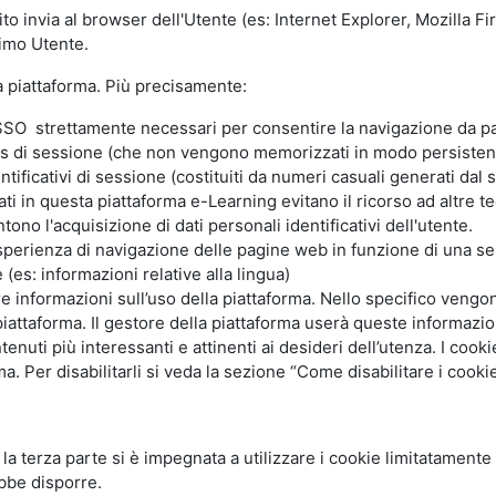
ito invia al browser dell'Utente (es: Internet Explorer, Mozilla 
simo Utente.
la piattaforma. Più precisamente:
SO strettamente necessari per consentire la navigazione da part
s di sessione (che non vengono memorizzati in modo persistent
ntificativi di sessione (costituiti da numeri casuali generati dal
zzati in questa piattaforma e-Learning evitano il ricorso ad altre
ono l'acquisizione di dati personali identificativi dell'utente.
'esperienza di navigazione delle pagine web in funzione di una seri
(es: informazioni relative alla lingua)
are informazioni sull’uso della piattaforma. Nello specifico vengo
piattaforma. Il gestore della piattaforma userà queste informazion
ntenuti più interessanti e attinenti ai desideri dell’utenza. I coo
 Per disabilitarli si veda la sezione “Come disabilitare i cookie
li la terza parte si è impegnata a utilizzare i cookie limitatamente
bbe disporre.