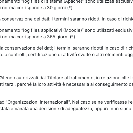
ionamento “log files di sistema (Apache)” sono utilizzati esclusiv
i norma corrisponde a 30 giorni (*).
onservazione dei dati; i termini saranno ridotti in caso di richi
onamento “log files applicativi (Moodle)” sono utilizzati esclusi
i norma corrisponde a 365 giorni (*).
 conservazione dei dati; i termini saranno ridotti in caso di ri
a controlli, certificazione di attività svolte o altri elementi ogg
ll’Ateneo autorizzati dal Titolare al trattamento, in relazione alle
i terzi, perché la loro attività è necessaria al conseguimento del
 ad "Organizzazioni Internazionali". Nel caso se ne verificasse l’
ia stata emanata una decisione di adeguatezza, oppure non siano d