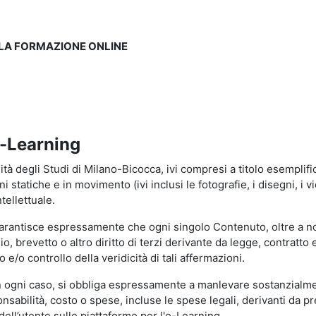
LLA FORMAZIONE ONLINE
e-Learning
à degli Studi di Milano-Bicocca, ivi compresi a titolo esemplificati
tatiche e in movimento (ivi inclusi le fotografie, i disegni, i vid
tellettuale.
garantisce espressamente che ogni singolo Contenuto, oltre a no
hio, brevetto o altro diritto di terzi derivante da legge, contratt
/o controllo della veridicità di tali affermazioni.
in ogni caso, si obbliga espressamente a manlevare sostanzialme
abilità, costo o spese, incluse le spese legali, derivanti da pr
ell’utente sulle piattaforme per l'e-Learning.