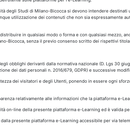
sità degli Studi di Milano-Bicocca si devono intendere destinati
que utilizzazione dei contenuti che non sia espressamente autoriz
istribuire in qualsiasi modo o forma e con qualsiasi mezzo, anch
o-Bicocca, senza il previo consenso scritto dei rispettivi titolari
egli obblighi derivanti dalla normativa nazionale (D. Lgs 30 giu
zione dei dati personali n. 2016/679, GDPR) e successive modif
tezza dei visitatori e degli Utenti, ponendo in essere ogni sforzo
sparenza relativamente alle informazioni che la piattaforma e-Le
ità on-line della presente piattaforma e-Learning ed è valida per 
i dalla presente piattaforma e-Learning accessibile per via telemat