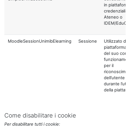
in piattaform
credenziali di
Ateneo o
IDEM/EduGA
MoodleSessionUnimibElearning
Sessione
Utilizzato dal
piattaforma ai
del suo corre
funzionamen
per il
riconoscime
dell’utente
durante l’util
della piattaf
Come disabilitare i cookie
Per disabilitare tutti i cookie: