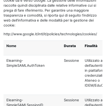
cookie da e verso Google. La gestione delle informazioni
raccolte quindi disciplinata dalle relative informative cui si
prega di fare riferimento. Per garantire una maggiore
trasparenza e comodità, si riporta qui di seguito l’indirizzo
web dell’informativa e delle modalità per la gestione dei
cookie:
http://www.google.it/intl/it/policies/technologies/cookies/
Nome
Durata
Finalità
Elearning-
Sessione
Utilizzato ai f
SimpleSAMLAuthToken
dell’autentic
in piattaform
credenziali di
Ateneo o
IDEM/EduGA
Elearning-
Sessione
Utilizzato ai f
SimpleSAMLSessionID
dell’autentic