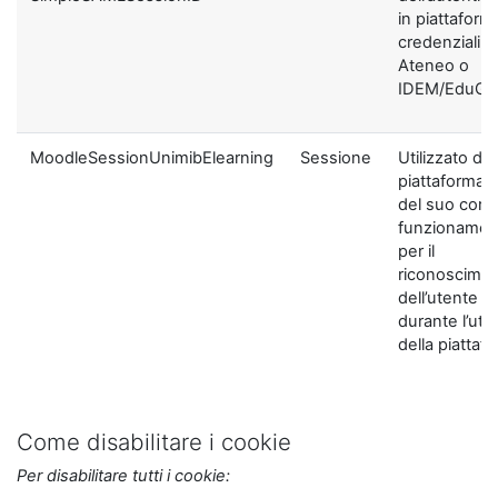
in piattaform
credenziali di
Ateneo o
IDEM/EduGA
MoodleSessionUnimibElearning
Sessione
Utilizzato dal
piattaforma ai
del suo corre
funzionamen
per il
riconoscime
dell’utente
durante l’util
della piattaf
Come disabilitare i cookie
Per disabilitare tutti i cookie: