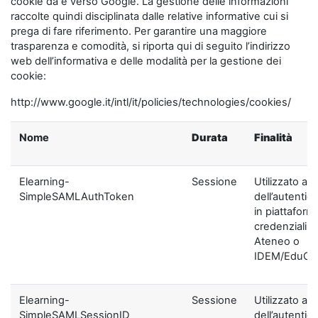
cookie da e verso Google. La gestione delle informazioni
raccolte quindi disciplinata dalle relative informative cui si
prega di fare riferimento. Per garantire una maggiore
trasparenza e comodità, si riporta qui di seguito l’indirizzo
web dell’informativa e delle modalità per la gestione dei
cookie:
http://www.google.it/intl/it/policies/technologies/cookies/
Nome
Durata
Finalità
Elearning-
Sessione
Utilizzato ai f
SimpleSAMLAuthToken
dell’autentic
in piattaform
credenziali di
Ateneo o
IDEM/EduGA
Elearning-
Sessione
Utilizzato ai f
SimpleSAMLSessionID
dell’autentic