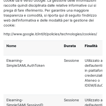
cookie da e verso Google. La gestione delle informazioni
raccolte quindi disciplinata dalle relative informative cui si
prega di fare riferimento. Per garantire una maggiore
trasparenza e comodità, si riporta qui di seguito l’indirizzo
web dell’informativa e delle modalità per la gestione dei
cookie:
http://www.google.it/intl/it/policies/technologies/cookies/
Nome
Durata
Finalità
Elearning-
Sessione
Utilizzato ai f
SimpleSAMLAuthToken
dell’autentic
in piattaform
credenziali di
Ateneo o
IDEM/EduGA
Elearning-
Sessione
Utilizzato ai f
SimpleSAMLSessionID
dell’autentic