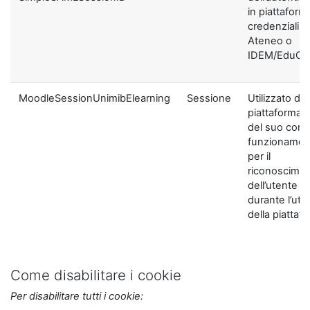
in piattaform
credenziali di
Ateneo o
IDEM/EduGA
MoodleSessionUnimibElearning
Sessione
Utilizzato dal
piattaforma ai
del suo corre
funzionamen
per il
riconoscime
dell’utente
durante l’util
della piattaf
Come disabilitare i cookie
Per disabilitare tutti i cookie: