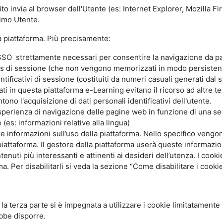
ito invia al browser dell'Utente (es: Internet Explorer, Mozilla 
simo Utente.
la piattaforma. Più precisamente:
SO strettamente necessari per consentire la navigazione da part
s di sessione (che non vengono memorizzati in modo persistent
ntificativi di sessione (costituiti da numeri casuali generati dal
zzati in questa piattaforma e-Learning evitano il ricorso ad altre
ono l'acquisizione di dati personali identificativi dell'utente.
'esperienza di navigazione delle pagine web in funzione di una seri
(es: informazioni relative alla lingua)
are informazioni sull’uso della piattaforma. Nello specifico vengo
piattaforma. Il gestore della piattaforma userà queste informazion
ntenuti più interessanti e attinenti ai desideri dell’utenza. I coo
 Per disabilitarli si veda la sezione “Come disabilitare i cookie
li la terza parte si è impegnata a utilizzare i cookie limitatamente
bbe disporre.