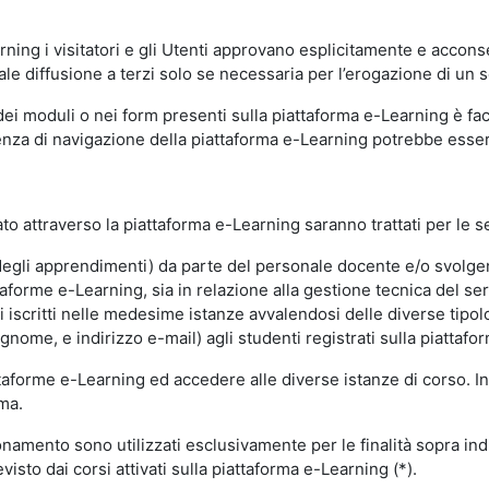
ning i visitatori e gli Utenti approvano esplicitamente e acconse
ale diffusione a terzi solo se necessaria per l’erogazione di un s
dei moduli o nei form presenti sulla piattaforma e-Learning è fac
erienza di navigazione della piattaforma e-Learning potrebbe es
to attraverso la piattaforma e-Learning saranno trattati per le se
ne degli apprendimenti) da parte del personale docente e/o svolge
forme e-Learning, sia in relazione alla gestione tecnica del servi
i iscritti nelle medesime istanze avvalendosi delle diverse tipolog
gnome, e indirizzo e-mail) agli studenti registrati sulla piattafor
attaforme e-Learning ed accedere alle diverse istanze di corso. In
rma.
nzionamento sono utilizzati esclusivamente per le finalità sopra i
visto dai corsi attivati sulla piattaforma e-Learning (*).