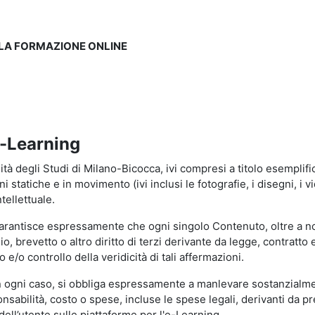
LLA FORMAZIONE ONLINE
e-Learning
à degli Studi di Milano-Bicocca, ivi compresi a titolo esemplificati
tatiche e in movimento (ivi inclusi le fotografie, i disegni, i vid
tellettuale.
garantisce espressamente che ogni singolo Contenuto, oltre a no
hio, brevetto o altro diritto di terzi derivante da legge, contratt
/o controllo della veridicità di tali affermazioni.
in ogni caso, si obbliga espressamente a manlevare sostanzialme
abilità, costo o spese, incluse le spese legali, derivanti da pr
ell’utente sulle piattaforme per l'e-Learning.