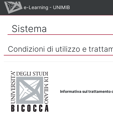
Vai al contenuto principale
e-Learning - UNIMIB
Sistema
Condizioni di utilizzo e tratta
Informativa sul trattamento d