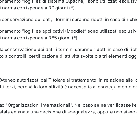
ionamento “log files di sistema (Apache)” sono utilizzati esclusiv
i norma corrisponde a 30 giorni (*).
onservazione dei dati; i termini saranno ridotti in caso di richi
onamento “log files applicativi (Moodle)” sono utilizzati esclusi
i norma corrisponde a 365 giorni (*).
 conservazione dei dati; i termini saranno ridotti in caso di ri
a controlli, certificazione di attività svolte o altri elementi ogg
ll’Ateneo autorizzati dal Titolare al trattamento, in relazione alle
i terzi, perché la loro attività è necessaria al conseguimento del
 ad "Organizzazioni Internazionali". Nel caso se ne verificasse l’
ia stata emanata una decisione di adeguatezza, oppure non siano d