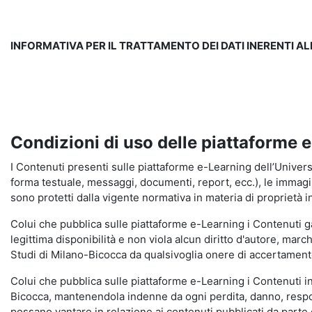
INFORMATIVA PER IL TRATTAMENTO DEI DATI INERENTI A
Condizioni di uso delle piattaforme 
I Contenuti presenti sulle piattaforme e-Learning dell’Universit
forma testuale, messaggi, documenti, report, ecc.), le immagini s
sono protetti dalla vigente normativa in materia di proprietà in
Colui che pubblica sulle piattaforme e-Learning i Contenuti 
legittima disponibilità e non viola alcun diritto d'autore, marc
Studi di Milano-Bicocca da qualsivoglia onere di accertamento e
Colui che pubblica sulle piattaforme e-Learning i Contenuti 
Bicocca, mantenendola indenne da ogni perdita, danno, respons
possano vantare in relazione ai contenuti pubblicati da parte d