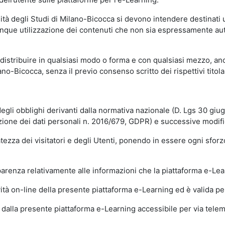
sità degli Studi di Milano-Bicocca si devono intendere destinati
que utilizzazione dei contenuti che non sia espressamente autoriz
istribuire in qualsiasi modo o forma e con qualsiasi mezzo, anch
o-Bicocca, senza il previo consenso scritto dei rispettivi titolari
egli obblighi derivanti dalla normativa nazionale (D. Lgs 30 giu
zione dei dati personali n. 2016/679, GDPR) e successive modif
tezza dei visitatori e degli Utenti, ponendo in essere ogni sforzo
sparenza relativamente alle informazioni che la piattaforma e-Le
ità on-line della presente piattaforma e-Learning ed è valida per 
i dalla presente piattaforma e-Learning accessibile per via telemat