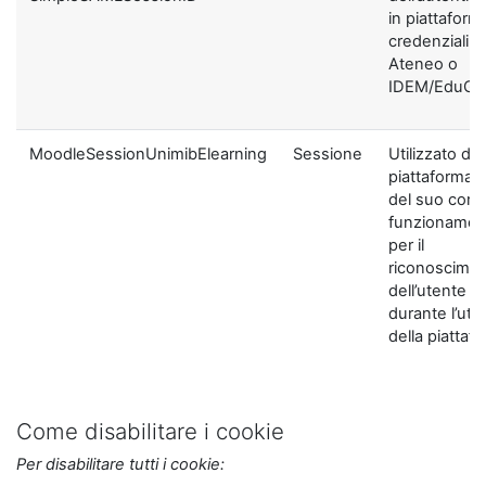
in piattaform
credenziali di
Ateneo o
IDEM/EduGA
MoodleSessionUnimibElearning
Sessione
Utilizzato dal
piattaforma ai
del suo corre
funzionamen
per il
riconoscime
dell’utente
durante l’util
della piattaf
Come disabilitare i cookie
Per disabilitare tutti i cookie: