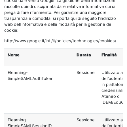
cookie da e verso Google. La gestione delle informazioni
raccolte quindi disciplinata dalle relative informative cui si
prega di fare riferimento. Per garantire una maggiore
trasparenza e comodità, si riporta qui di seguito l’indirizzo
web dell’informativa e delle modalità per la gestione dei
cookie:
http://www.google.it/intl/it/policies/technologies/cookies/
Nome
Durata
Finalità
Elearning-
Sessione
Utilizzato ai f
SimpleSAMLAuthToken
dell’autentic
in piattaform
credenziali di
Ateneo o
IDEM/EduGA
Elearning-
Sessione
Utilizzato ai f
SimpleSAMLSessionID
dell’autentic