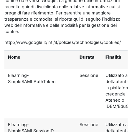
cookie da e verso Google. La gestione delle informazioni
raccolte quindi disciplinata dalle relative informative cui si
prega di fare riferimento. Per garantire una maggiore
trasparenza e comodità, si riporta qui di seguito l’indirizzo
web dell’informativa e delle modalità per la gestione dei
cookie:
http://www.google.it/intl/it/policies/technologies/cookies/
Nome
Durata
Finalità
Elearning-
Sessione
Utilizzato ai f
SimpleSAMLAuthToken
dell’autentic
in piattaform
credenziali di
Ateneo o
IDEM/EduGA
Elearning-
Sessione
Utilizzato ai f
SimpleSAMLSessionID
dell’autentic