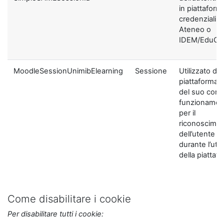
in piattaform
credenziali di
Ateneo o
IDEM/EduGA
MoodleSessionUnimibElearning
Sessione
Utilizzato dal
piattaforma ai
del suo corre
funzionamen
per il
riconoscime
dell’utente
durante l’util
della piattaf
Come disabilitare i cookie
Per disabilitare tutti i cookie: