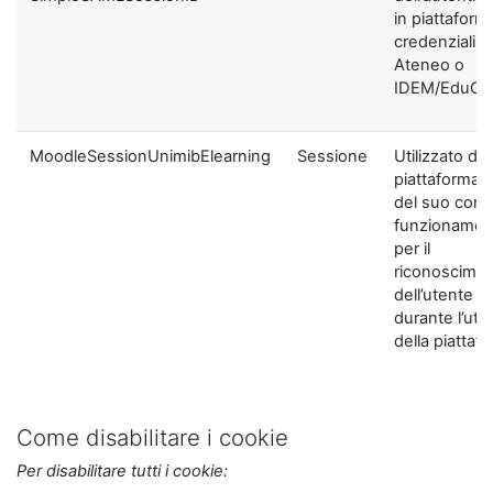
in piattaform
credenziali di
Ateneo o
IDEM/EduGA
MoodleSessionUnimibElearning
Sessione
Utilizzato dal
piattaforma ai
del suo corre
funzionamen
per il
riconoscime
dell’utente
durante l’util
della piattaf
Come disabilitare i cookie
Per disabilitare tutti i cookie: