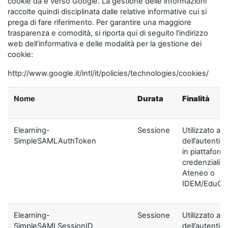
cookie da e verso Google. La gestione delle informazioni
raccolte quindi disciplinata dalle relative informative cui si
prega di fare riferimento. Per garantire una maggiore
trasparenza e comodità, si riporta qui di seguito l’indirizzo
web dell’informativa e delle modalità per la gestione dei
cookie:
http://www.google.it/intl/it/policies/technologies/cookies/
Nome
Durata
Finalità
Elearning-
Sessione
Utilizzato ai f
SimpleSAMLAuthToken
dell’autentic
in piattaform
credenziali di
Ateneo o
IDEM/EduGA
Elearning-
Sessione
Utilizzato ai f
SimpleSAMLSessionID
dell’autentic